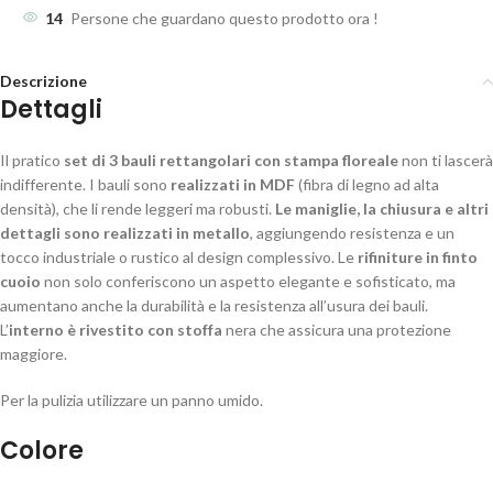
14
Persone che guardano questo prodotto ora !
Descrizione
Dettagli
Il pratico
set di 3 bauli rettangolari con stampa floreale
non ti lascerà
indifferente. I bauli sono
realizzati in MDF
(fibra di legno ad alta
densità), che li rende leggeri ma robusti.
Le maniglie, la chiusura e altri
dettagli sono realizzati in metallo
, aggiungendo resistenza e un
tocco industriale o rustico al design complessivo. Le
rifiniture in finto
cuoio
non solo conferiscono un aspetto elegante e sofisticato, ma
aumentano anche la durabilità e la resistenza all’usura dei bauli.
L’
interno è rivestito con stoffa
nera che assicura una protezione
maggiore.
Per la pulizia utilizzare un panno umido.
Colore