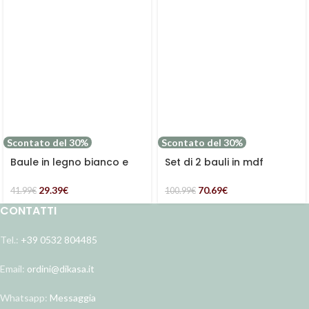
Scontato del 30%
Scontato del 30%
Baule in legno bianco e
Set di 2 bauli in mdf
marrone con manico in
Lavanda
set di 2
29.39
€
70.69
€
41.99
€
100.99
€
CONTATTI
Tel.:
+39 0532 804485
Email:
ordini@dikasa.it
Whatsapp:
Messaggia