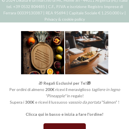
© 2024 Dikasa è un marchio di MC Home Srl - 44011 Argenta (FE) Italia
tel. +39 0532 804485 | C.F., P.IVA e iscrizione Registro Imprese di
Ferrara 00339130387 | REA 95694 | Capitale Sociale € 1.250.000 i.v |
Privacy & cookie policy
🎁
Regali Esclusivi per Te!🎁
Per ordini di almeno
200€
ricevi il meraviglioso
tagliere in legno
"Pineapple"
in regalo!
Supera i
300€
e ricevi il lussuoso
vassoio da portata
"Salmon" !
Clicca qui in basso e inizia a fare l'ordine!