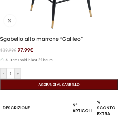
Clicca per ingrandire
Sgabello alto marrone “Galileo”
97.99
€
139.99
€
4
Items sold in last 24 hours
-
+
AGGIUNGI AL CARRELLO
%
N°
DESCRIZIONE
SCONTO
ARTICOLI
EXTRA