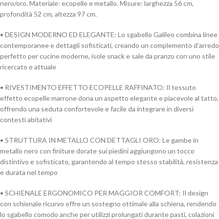
nero/oro. Materiale: ecopelle e metallo. Misure: larghezza 56 cm,
profondità 52 cm, altezza 97 cm.
• DESIGN MODERNO ED ELEGANTE: Lo sgabello Galileo combina linee
contemporanee e dettagli sofisticati, creando un complemento d’arredo
perfetto per cucine moderne, isole snack e sale da pranzo con uno stile
ricercato e attuale
• RIVESTIMENTO EFFETTO ECOPELLE RAFFINATO: Il tessuto
effetto ecopelle marrone dona un aspetto elegante e piacevole al tatto,
offrendo una seduta confortevole e facile da integrare in diversi
contesti abitativi
• STRUTTURA IN METALLO CON DETTAGLI ORO: Le gambe in
metallo nero con finiture dorate sui piedini aggiungono un tocco
distintivo e sofisticato, garantendo al tempo stesso stabilità, resistenza
e durata nel tempo
• SCHIENALE ERGONOMICO PER MAGGIOR COMFORT: Il design
con schienale ricurvo offre un sostegno ottimale alla schiena, rendendo
lo sgabello comodo anche per utilizzi prolungati durante pasti, colazioni