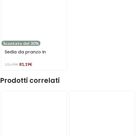
Scontato del 30%
Sedia da pranzo in
tessuto effetto cuoio
“Galileo”
81.19
€
115.99
€
Prodotti correlati