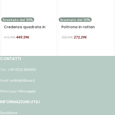
Scontato del 30%
Scontato del 30%
Credenza quadrata in
Poltrona in rattan
acacia “Enzo”
“Nagano”
449.39
€
272.29
€
641.99
€
388.99
€
CONTATTI
Tel.:
+39 0532 804485
Email:
ordini@dikasa.it
Whatsapp:
Messaggia
INFORMAZIONI UTILI
Spedizione