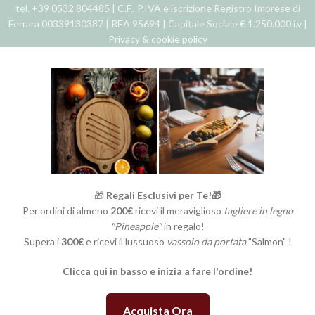
tel. +39 0532 804485 | C.F., P.IVA e iscrizione Registro Imprese di
Ferrara 00339130387 | REA 95694 | Capitale Sociale € 1.250.000 i.v |
Privacy & cookie policy
🎁
Regali Esclusivi per Te!🎁
Per ordini di almeno
200€
ricevi il meraviglioso
tagliere in legno
"Pineapple"
in regalo!
Supera i
300€
e ricevi il lussuoso
vassoio da portata
"Salmon" !
Clicca qui in basso e inizia a fare l'ordine!
Acquista Ora