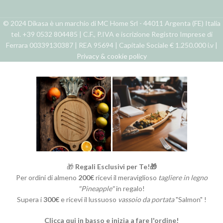
© 2024 Dikasa è un marchio di MC Home Srl - 44011 Argenta (FE) Italia
tel. +39 0532 804485 | C.F., P.IVA e iscrizione Registro Imprese di
Ferrara 00339130387 | REA 95694 | Capitale Sociale € 1.250.000 i.v |
Privacy & cookie policy
🎁
Regali Esclusivi per Te!🎁
Per ordini di almeno
200€
ricevi il meraviglioso
tagliere in legno
"Pineapple"
in regalo!
Supera i
300€
e ricevi il lussuoso
vassoio da portata
"Salmon" !
Clicca qui in basso e inizia a fare l'ordine!