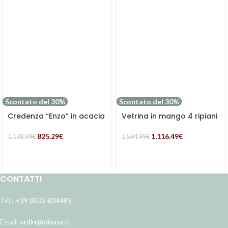
Scontato del 30%
Scontato del 30%
Credenza “Enzo” in acacia
Vetrina in mango 4 ripiani
rettangolare con 4 ante e
e 2 ante “Dino”
un ripiano
825.29
€
1,116.49
€
1,178.99
€
1,594.99
€
CONTATTI
Tel.:
+39 0532 804485
Email:
ordini@dikasa.it