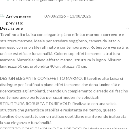
07/08/2026 – 13/08/2026
Descrizione
Tavolino alto Luisa
con elegante piano effetto
marmo scorrevole
e
struttura marrone, ideale per arredare soggiorno, camera da letto o
ingresso con uno stile raffinato e contemporaneo.
Robusto e versatile
,
unisce estetica e funzionalità. Colore: top effetto marmo, struttura
marrone. Materiale: piano effetto marmo, struttura in legno. Misure:
larghezza 50 cm, profondità 40 cm, altezza 70 cm.
DESIGN ELEGANTE CON EFFETTO MARMO: Il tavolino alto Luisa si
distingue per il raffinato piano effetto marmo che dona luminosità e
ricercatezza agli ambienti, creando un complemento d’arredo dal fascino
contemporaneo perfetto per spazi moderni e sofisticati
STRUTTURA ROBUSTA E DUREVOLE: Realizzato con una solida
struttura che garantisce stabilità e resistenza nel tempo, questo
tavolino è progettato per un utilizzo quotidiano mantenendo inalterata
la sua eleganza e funzionalità
PERFETTO COME TAVOLINO DA APPOGGIO: Ideale per posizionare