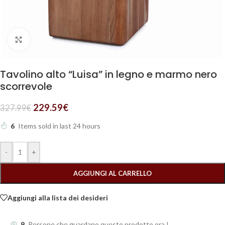
Clicca per ingrandire
Tavolino alto “Luisa” in legno e marmo nero
scorrevole
229.59
€
327.99
€
6
Items sold in last 24 hours
-
+
AGGIUNGI AL CARRELLO
Aggiungi alla lista dei desideri
9
Persone che guardano questo prodotto ora !