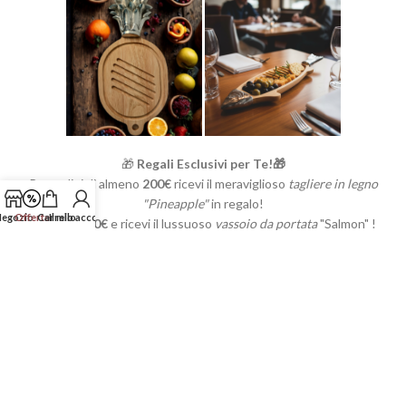
🎁
Regali Esclusivi per Te!🎁
Per ordini di almeno
200€
ricevi il meraviglioso
tagliere in legno
"Pineapple"
in regalo!
egozio
Offerte
Carrello
Il mio account
Supera i
300€
e ricevi il lussuoso
vassoio da portata
"Salmon" !
Clicca qui in basso e inizia a fare l'ordine!
Acquista Ora