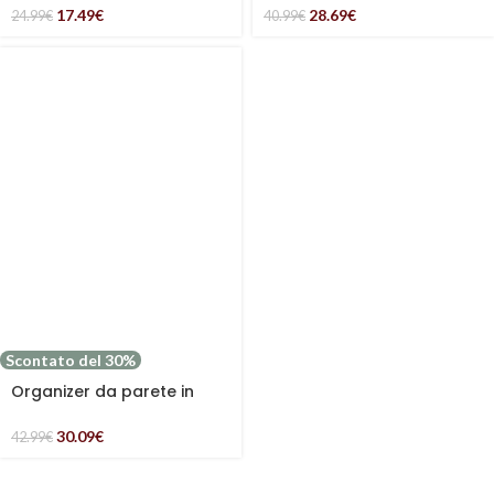
28.69
€
17.49
€
40.99
€
24.99
€
Scontato del 30%
Organizer da parete in
metallo nero
30.09
€
42.99
€