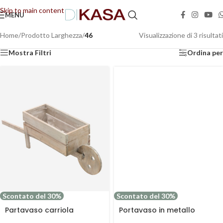
Skip to main content
MENU
📢 Dal 08/08/2026 al 23/08/2026 (compresi) gli ordini saranno evasi con tempi di
gestione leggermente più lunghi. Grazie per la comprensione e buone vacanze!
Home
/
Prodotto Larghezza
/
46
Visualizzazione di 3 risultati
Mostra Filtri
Ordina per
Scontato del 30%
Scontato del 30%
Portavaso in metallo
Partavaso carriola