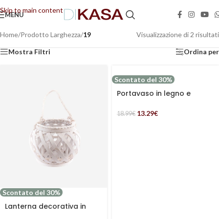
Skip to main content
MENU
📢 Dal 08/08/2026 al 23/08/2026 (compresi) gli ordini saranno evasi con tempi di
gestione leggermente più lunghi. Grazie per la comprensione e buone vacanze!
Home
/
Prodotto Larghezza
/
19
Visualizzazione di 2 risultati
Mostra Filtri
Ordina per
Scontato del 30%
Portavaso in legno e
metallo
13.29
€
18.99
€
Scontato del 30%
Lanterna decorativa in
vimini