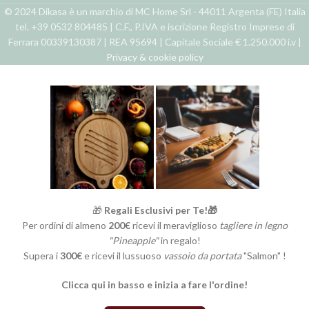
© 2024 Dikasa è un marchio di MC Home Srl - 44011 Argenta (FE) Italia
tel. +39 0532 804485 | C.F., P.IVA e iscrizione Registro Imprese di
Ferrara 00339130387 | REA 95694 | Capitale Sociale € 1.250.000 i.v |
Privacy & cookie policy
🎁
Regali Esclusivi per Te!🎁
Per ordini di almeno
200€
ricevi il meraviglioso
tagliere in legno
"Pineapple"
in regalo!
Supera i
300€
e ricevi il lussuoso
vassoio da portata
"Salmon" !
Clicca qui in basso e inizia a fare l'ordine!