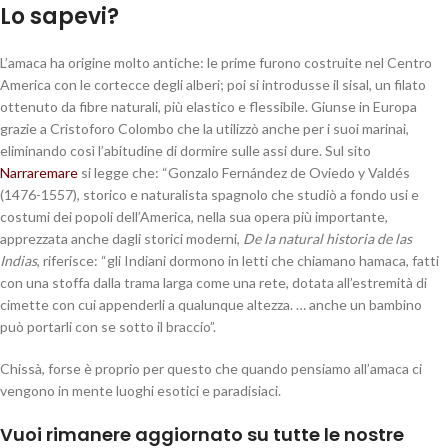
Lo sapevi?
L’amaca ha origine molto antiche: le prime furono costruite nel Centro
America con le cortecce degli alberi; poi si introdusse il sisal, un filato
ottenuto da fibre naturali, più elastico e flessibile. Giunse in Europa
grazie a Cristoforo Colombo che la utilizzò anche per i suoi marinai,
eliminando così l’abitudine di dormire sulle assi dure. Sul sito
Narraremare
si legge che: “Gonzalo Fernández de Oviedo y Valdés
(1476-1557), storico e naturalista spagnolo che studiò a fondo usi e
costumi dei popoli dell’America, nella sua opera più importante,
apprezzata anche dagli storici moderni,
De la natural historia de las
Indias
, riferisce: “gli Indiani dormono in letti che chiamano hamaca, fatti
con una stoffa dalla trama larga come una rete, dotata all’estremità di
cimette con cui appenderli a qualunque altezza. … anche un bambino
può portarli con se sotto il braccio”.
Chissà, forse è proprio per questo che quando pensiamo all’amaca ci
vengono in mente luoghi esotici e paradisiaci.
Vuoi rimanere aggiornato su tutte le nostre