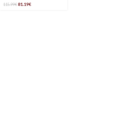
81.19
€
115.99
€