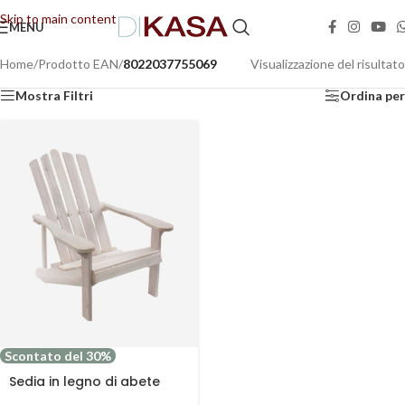
Skip to main content
MENU
📢 Dal 08/08/2026 al 23/08/2026 (compresi) gli ordini saranno evasi con tempi di
gestione leggermente più lunghi. Grazie per la comprensione e buone vacanze!
Home
/
Prodotto EAN
/
8022037755069
Visualizzazione del risultato
Mostra Filtri
Ordina per
Scontato del 30%
Sedia in legno di abete