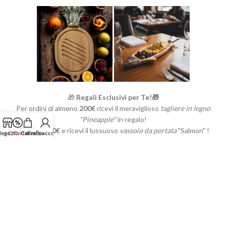
🎁
Regali Esclusivi per Te!🎁
Per ordini di almeno
200€
ricevi il meraviglioso
tagliere in legno
"Pineapple"
in regalo!
Supera i
300€
e ricevi il lussuoso
vassoio da portata
"Salmon" !
egozio
Offerte
Carrello
Il mio account
Clicca qui in basso e inizia a fare l'ordine!
Acquista Ora