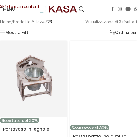
Skip to main content
MENU
📢 Dal 08/08/2026 al 23/08/2026 (compresi) gli ordini saranno evasi con tempi di
gestione leggermente più lunghi. Grazie per la comprensione e buone vacanze!
Home
/
Prodotto Altezza
/
23
Visualizzazione di 3 risultati
Mostra Filtri
Ordina per
Scontato del 30%
Scontato del 30%
Portavaso in legno e
metallo
Portaspazzolino a muro