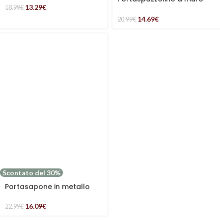
13.29
€
“Le Bain” in ceramica
18.99
€
bianco
14.69
€
20.99
€
Scontato del 30%
Portasapone in metallo
bianco
16.09
€
22.99
€