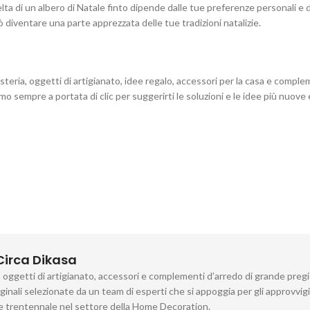
celta di un albero di Natale finto dipende dalle tue preferenze personali e 
uò diventare una parte apprezzata delle tue tradizioni natalizie.
teria, oggetti di artigianato, idee regalo, accessori per la casa e comple
 sempre a portata di clic per suggerirti le soluzioni e le idee più nuove e
Circa Dikasa
a, oggetti di artigianato, accessori e complementi d’arredo di grande preg
iginali selezionate da un team di esperti che si appoggia per gli approvvi
he trentennale nel settore della Home Decoration.