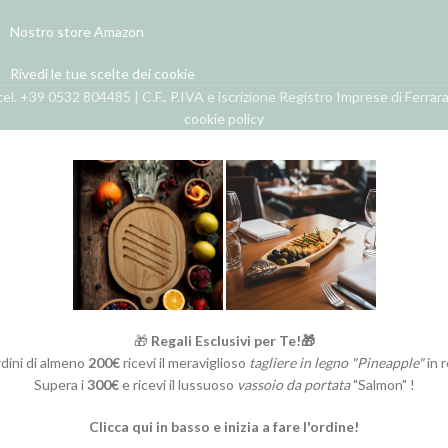
Nostro store Amazon
Rivedi le tue scelte dei cookie
el. +39 0532 804485 | C.F., P.IVA e iscrizione Registro Imprese di Ferra
cookie policy
🎁
Regali Esclusivi per Te!🎁
rdini di almeno
200€
ricevi il meraviglioso
tagliere in legno "Pineapple"
in 
Supera i
300€
e ricevi il lussuoso
vassoio da portata
"Salmon" !
Clicca qui in basso e inizia a fare l'ordine!