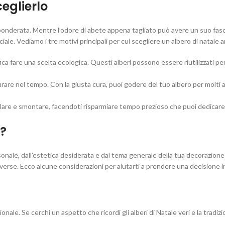
ceglierlo
 ponderata. Mentre l’odore di abete appena tagliato può avere un suo fas
le. Vediamo i tre motivi principali per cui scegliere un albero di natale art
ica fare una scelta ecologica. Questi alberi possono essere riutilizzati per
 durare nel tempo. Con la giusta cura, puoi godere del tuo albero per molti 
emblare e smontare, facendoti risparmiare tempo prezioso che puoi dedicare
o?
rsonale, dall’estetica desiderata e dal tema generale della tua decorazione 
verse. Ecco alcune considerazioni per aiutarti a prendere una decisione 
ionale. Se cerchi un aspetto che ricordi gli alberi di Natale veri e la tradizi