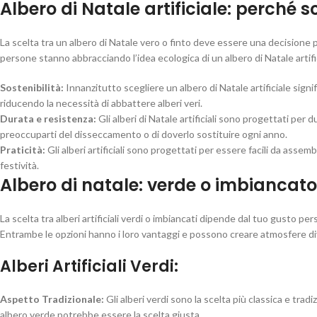
Albero di Natale artificiale: perché s
La scelta tra un albero di Natale vero o finto deve essere una decisione
persone stanno abbracciando l’idea ecologica di un albero di Natale artificia
Sostenibilità:
Innanzitutto scegliere un albero di Natale artificiale signif
riducendo la necessità di abbattere alberi veri.
Durata e resistenza:
Gli alberi di Natale artificiali sono progettati per
preoccuparti del disseccamento o di doverlo sostituire ogni anno.
Praticità:
Gli alberi artificiali sono progettati per essere facili da ass
festività.
Albero di natale: verde o imbiancat
La scelta tra alberi artificiali verdi o imbiancati dipende dal tuo gusto pe
Entrambe le opzioni hanno i loro vantaggi e possono creare atmosfere di
Alberi Artificiali Verdi
:
Aspetto Tradizionale:
Gli alberi verdi sono la scelta più classica e tradiz
albero verde potrebbe essere la scelta giusta.