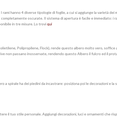
 I rami hanno 4 diverse tipologie di foglie, a cui si aggiunge la varietà dei 
no completamente oscurate. Il sistema di apertura è facile e immediato: i 
onibile in tre misure. Lo trovi
qui
Polietilene, Polipropilene, Flock), rende questo albero molto vero, soffice 
ive non passano inosservate, rendendo questo Albero il fulcro ed il prot
 a spirale ha dei piedini da incastrare: posiziona poi le decorazioni e la st
tere il tuo stile personale. Aggiungi decorazioni, luci e ornamenti che ris