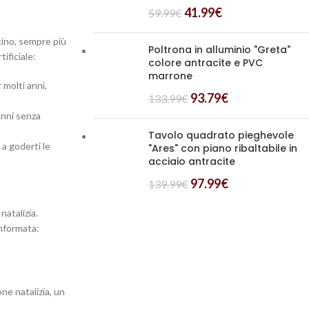
41.99
€
59.99
€
cino, sempre più
Poltrona in alluminio "Greta"
ificiale:
colore antracite e PVC
marrone
 molti anni,
93.79
€
133.99
€
anni senza
Tavolo quadrato pieghevole
 a goderti le
"Ares" con piano ribaltabile in
acciaio antracite
97.99
€
139.99
€
natalizia.
informata:
one natalizia, un