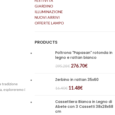
FESTIVITÀ
GIARDINO
ILLUMINAZIONE
NUOVI ARRIVI
OFFERTE LAMPO
PRODUCTS
Poltrona "Papasan" rotonda in
legno e rattan bianco
276.70
€
395.28
€
Zerbino in rattan 35x60
a tradizione
11.48
€
16.40
€
da, esploreremo i
Cassettiera Bianca in Legno di
Abete con 3 Cassetti 38x28x68
cm