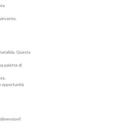
nte
nvincente.
natalizia. Questa
a palette di
nte.
no opportunità
e dimensioni!