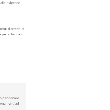
dalle esigenze
menti d’arredo di
 per affiancarti
io per donare
gionamenti ad