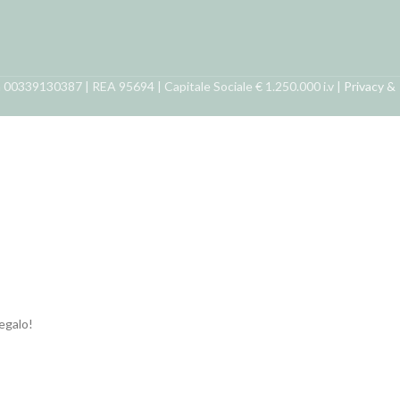
ra 00339130387 | REA 95694 | Capitale Sociale € 1.250.000 i.v |
Privacy &
regalo!