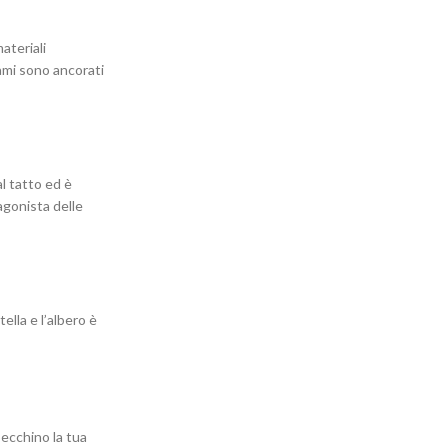
materiali
rami sono ancorati
al tatto ed è
agonista delle
ella e l’albero è
pecchino la tua