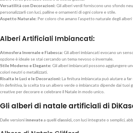
Versatilità con Decorazioni:
Gli alberi verdi forniscono uno sfondo ne
personalizzarli con luci, palline e ornamenti di ogni colore e stile.
Aspetto Naturale:
Per coloro che amano l’aspetto naturale degli alberi 
Alberi Artificiali Imbiancati:
Atmosfera Invernale e Fiabesca:
Gli alberi imbiancati evocano un senso
opzione è ideale se stai cercando un tema nevoso o invernale.
Stile Moderno e Elegante:
Gli alberi imbiancati possono aggiungere un
colori neutri o metallizzati.
Risalta le Luci e le Decorazioni:
La finitura imbiancata può aiutare a far
In definitiva, la scelta tra un albero verde o imbiancato dipende dai tuoi
creative per decorare e celebrare il Natale in modo unico.
Gli alberi di natale artificiali di DiK
Dalle versioni
innevate
a quelli
classici,
con luci integrate o semplici, abb