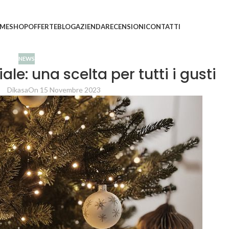
ni saranno evasi con tempi di gestione leggermente più
ME
SHOP
OFFERTE
BLOG
AZIENDA
RECENSIONI
CONTATTI
NEWS
iale: una scelta per tutti i gusti
Dikasa
On 15 Novembre 2023