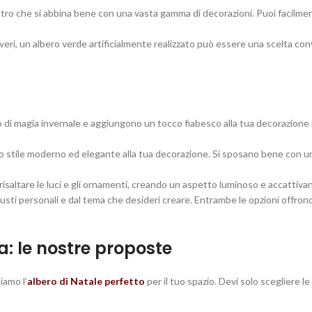
utro che si abbina bene con una vasta gamma di decorazioni. Puoi facilme
veri, un albero verde artificialmente realizzato può essere una scelta co
 di magia invernale e aggiungono un tocco fiabesco alla tua decorazione 
o stile moderno ed elegante alla tua decorazione. Si sposano bene con un
 risaltare le luci e gli ornamenti, creando un aspetto luminoso e accattiva
 gusti personali e dal tema che desideri creare. Entrambe le opzioni offro
asa: le nostre proposte
iamo l’
albero di Natale perfetto
per il tuo spazio. Devi solo scegliere l