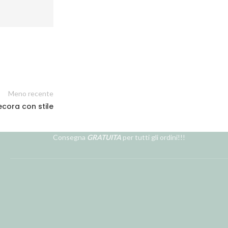
Meno recente
ecora con stile
Consegna
GRATUITA
per tutti gli ordini!!!