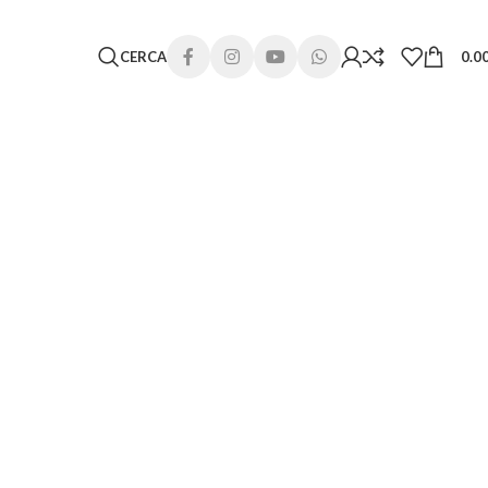
 lunghi. Grazie per la comprensione e buone vacanze!
CERCA
0.0