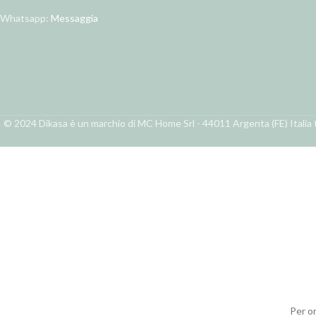
Whatsapp:
Messaggia
© 2024 Dikasa è un marchio di MC Home Srl - 44011 Argenta (FE) Italia t
Per o