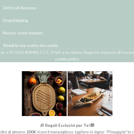
Diritto di Recesso
Dropshipping
Nostro store Amazon
Rivedi le tue scelte dei cookie
el. +39 0532 804485 | C.F., P.IVA e iscrizione Registro Imprese di Ferra
cookie policy
🎁
Regali Esclusivi per Te!🎁
rdini di almeno
200€
ricevi il meraviglioso
tagliere in legno "Pineapple"
in 