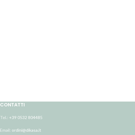
CONTATTI
Tel.:
+39 0532 804485
Email:
ordini@dikasa.it