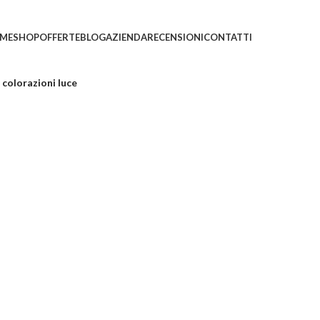
ni saranno evasi con tempi di gestione leggermente più
ME
SHOP
OFFERTE
BLOG
AZIENDA
RECENSIONI
CONTATTI
 colorazioni luce