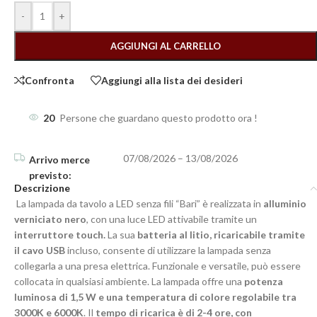
-
+
AGGIUNGI AL CARRELLO
Confronta
Aggiungi alla lista dei desideri
20
Persone che guardano questo prodotto ora !
07/08/2026 – 13/08/2026
Descrizione
La lampada da tavolo a LED senza fili “Bari” è realizzata in
alluminio
verniciato nero
, con una luce LED attivabile tramite un
interruttore touch.
La sua
batteria al litio, ricaricabile tramite
il cavo USB
incluso, consente di utilizzare la lampada senza
collegarla a una presa elettrica. Funzionale e versatile, può essere
collocata in qualsiasi ambiente. La lampada offre una
potenza
luminosa di 1,5 W e una temperatura di colore regolabile tra
3000K e 6000K
. Il
tempo di ricarica è di 2-4 ore, con