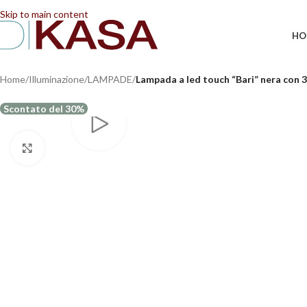
📢 Dal 08/08/2026 al 23/08/2026 (compresi) gli ordi
Skip to main content
HO
Home
/
Illuminazione
/
LAMPADE
/
Lampada a led touch “Bari” nera con 3
Scontato del 30%
Clicca per ingrandire