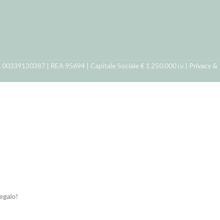
ra 00339130387 | REA 95694 | Capitale Sociale € 1.250.000 i.v |
Privacy &
regalo!