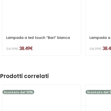
Lampada a led touch “Bari” bianca
Lampada a 
con 3 colorazioni luce
con 3 color
38.49
€
38.
54.99
€
54.99
€
Prodotti correlati
Scontato del 30%
Scontato del 