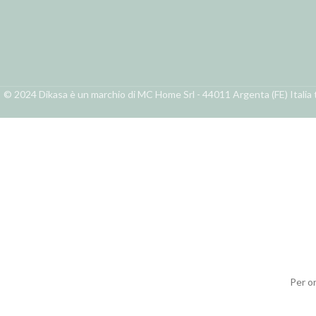
© 2024 Dikasa è un marchio di MC Home Srl - 44011 Argenta (FE) Italia t
Per o