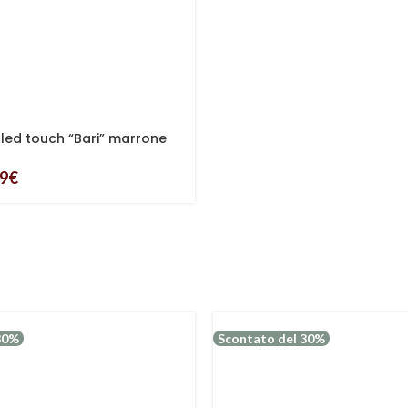
led touch “Bari” marrone
azioni luce
49
€
30%
Scontato del 30%