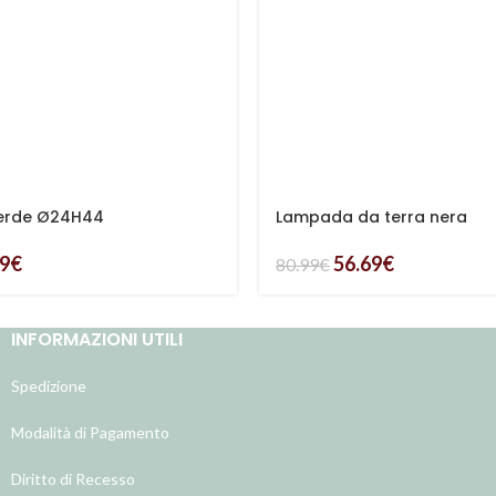
erde Ø24H44
Lampada da terra nera
59
€
56.69
€
80.99
€
INFORMAZIONI UTILI
Spedizione
Modalità di Pagamento
Diritto di Recesso