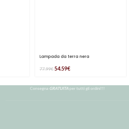
Lampada da terra nera
54.59
€
77.99
€
Consegna
GRATUITA
per tutti gli ordini!!!