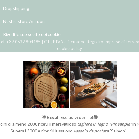
Dropshipping
Nostro store Amazon
Rivedi le tue scelte dei cookie
el. +39 0532 804485 | C.F., P.IVA e iscrizione Registro Imprese di Ferra
cookie policy
🎁
Regali Esclusivi per Te!🎁
rdini di almeno
200€
ricevi il meraviglioso
tagliere in legno "Pineapple"
in 
Supera i
300€
e ricevi il lussuoso
vassoio da portata
"Salmon" !