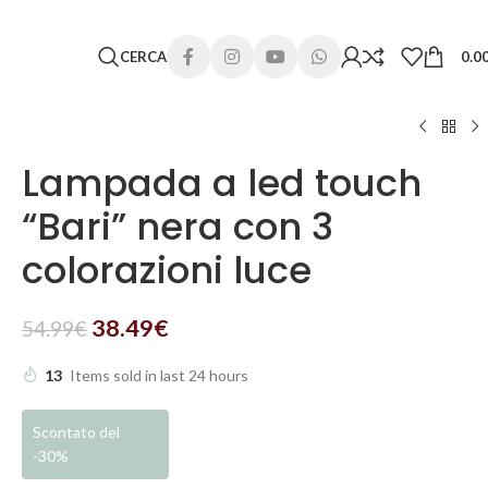
 lunghi. Grazie per la comprensione e buone vacanze!
CERCA
0.0
Lampada a led touch
“Bari” nera con 3
colorazioni luce
38.49
€
54.99
€
13
Items sold in last 24 hours
Scontato del
-30%