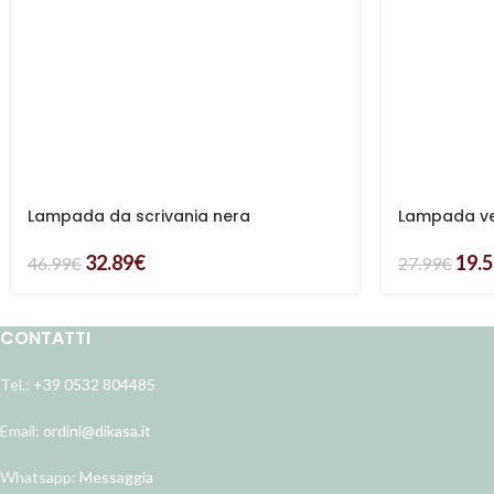
Lampada da scrivania nera
Lampada v
32.89
€
19.
46.99
€
27.99
€
CONTATTI
Tel.:
+39 0532 804485
Email:
ordini@dikasa.it
Whatsapp:
Messaggia