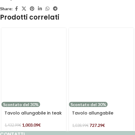
Share:
Prodotti correlati
Scontato del 30%
Scontato del 30%
Tavolo allungabile in teak
Tavolo allungabile
rotondo in teak con foro
per ombrellone
1,003.09
€
727.29
€
1,432.99
€
1,038.99
€
CONTATTI