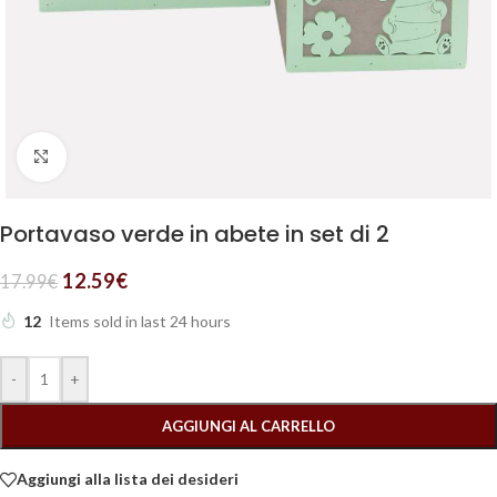
Clicca per ingrandire
Portavaso verde in abete in set di 2
12.59
€
17.99
€
12
Items sold in last 24 hours
-
+
AGGIUNGI AL CARRELLO
Aggiungi alla lista dei desideri