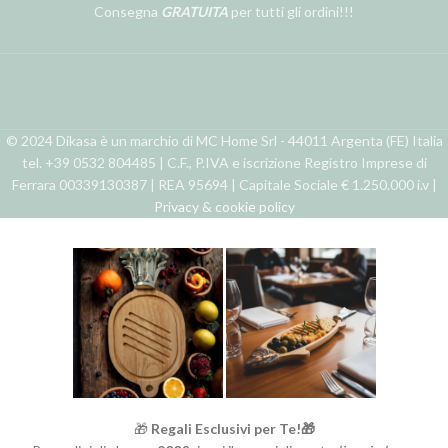
Consegna
GRATUITA
per tutti gli ordini!!!
© 2024 Dikasa è un marchio di MC Home Srl - 44011 Argenta (FE) Italia
tel. +39 0532 804485 | C.F., P.IVA e iscrizione Registro Imprese di
Ferrara 00339130387 | REA 95694 | Capitale Sociale € 1.250.000 i.v |
Privacy & cookie policy
🎁
Regali Esclusivi per Te!🎁