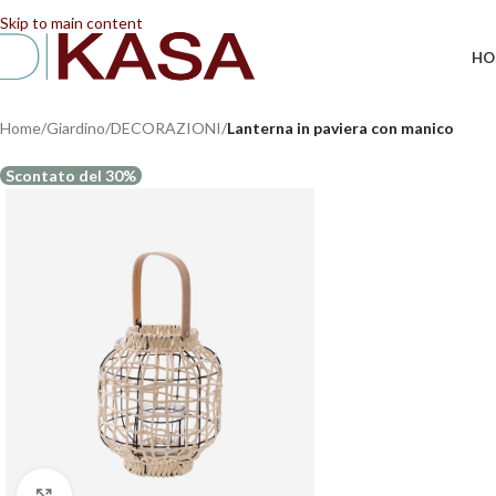
📢 Dal 08/08/2026 al 23/08/2026 (compresi) gli ordi
Skip to main content
HO
Home
/
Giardino
/
DECORAZIONI
/
Lanterna in paviera con manico
Scontato del 30%
Clicca per ingrandire