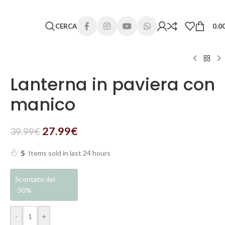
 lunghi. Grazie per la comprensione e buone vacanze!
CERCA
0.0
Lanterna in paviera con
manico
27.99
€
39.99
€
5
Items sold in last 24 hours
Scontato del
-30%
-
+