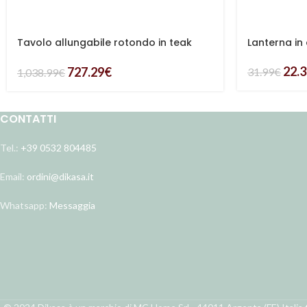
Tavolo allungabile rotondo in teak
Lanterna in
con foro per ombrellone
22.
727.29
€
31.99
€
1,038.99
€
CONTATTI
Tel.:
+39 0532 804485
Email:
ordini@dikasa.it
Whatsapp:
Messaggia