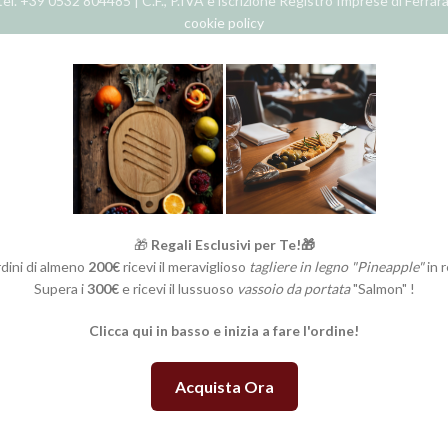
el. +39 0532 804485 | C.F., P.IVA e iscrizione Registro Imprese di Ferra
cookie policy
🎁
Regali Esclusivi per Te!🎁
rdini di almeno
200€
ricevi il meraviglioso
tagliere in legno "Pineapple"
in 
Supera i
300€
e ricevi il lussuoso
vassoio da portata
"Salmon" !
Clicca qui in basso e inizia a fare l'ordine!
Acquista Ora