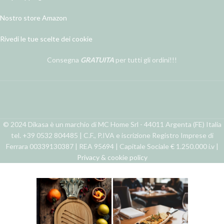
Nostro store Amazon
Rivedi le tue scelte dei cookie
Consegna
GRATUITA
per tutti gli ordini!!!
© 2024 Dikasa è un marchio di MC Home Srl - 44011 Argenta (FE) Italia
tel. +39 0532 804485 | C.F., P.IVA e iscrizione Registro Imprese di
Ferrara 00339130387 | REA 95694 | Capitale Sociale € 1.250.000 i.v |
Privacy & cookie policy