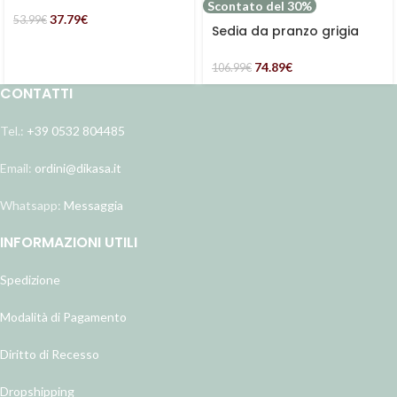
marrone chiaro
Scontato del 30%
37.79
€
53.99
€
Sedia da pranzo grigia
Gaia
74.89
€
106.99
€
CONTATTI
Tel.:
+39 0532 804485
Email:
ordini@dikasa.it
Whatsapp:
Messaggia
INFORMAZIONI UTILI
Spedizione
Modalità di Pagamento
Diritto di Recesso
Dropshipping