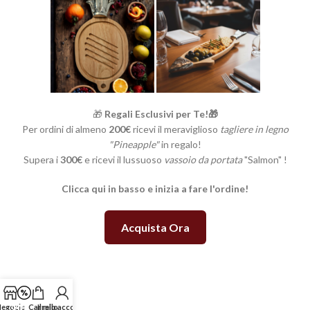
🎁
Regali Esclusivi per Te!🎁
Per ordini di almeno
200€
ricevi il meraviglioso
tagliere in legno
"Pineapple"
in regalo!
Supera i
300€
e ricevi il lussuoso
vassoio da portata
"Salmon" !
Clicca qui in basso e inizia a fare l'ordine!
Acquista Ora
egozio
Offerte
Carrello
Il mio account