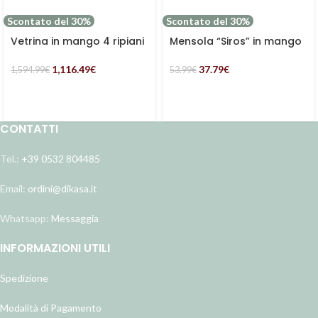
Scontato del 30%
Scontato del 30%
Vetrina in mango 4 ripiani
Mensola “Siros” in mango
e 2 ante “Dino”
marrone chiaro
1,116.49
€
37.79
€
1,594.99
€
53.99
€
CONTATTI
Tel.:
+39 0532 804485
Email:
ordini@dikasa.it
Whatsapp:
Messaggia
INFORMAZIONI UTILI
Spedizione
Modalità di Pagamento