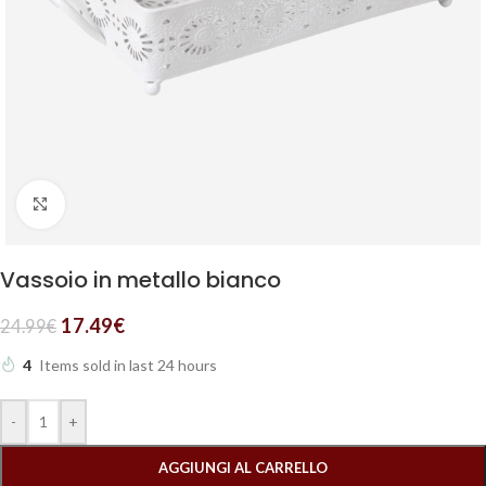
Clicca per ingrandire
Vassoio in metallo bianco
17.49
€
24.99
€
4
Items sold in last 24 hours
-
+
AGGIUNGI AL CARRELLO