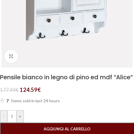
Clicca per ingrandire
Pensile bianco in legno di pino ed mdf “Alice”
124.59
€
177.99
€
7
Items sold in last 24 hours
-
+
AGGIUNGI AL CARRELLO