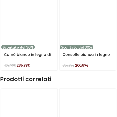
Scontato del 30%
Scontato del 30%
Comò bianco in legno di
Consolle bianca in legno
pino ed mdf “Alice”
di pino ed mdf “Alice”
286.99
€
200.89
€
409.99
€
286.99
€
Prodotti correlati