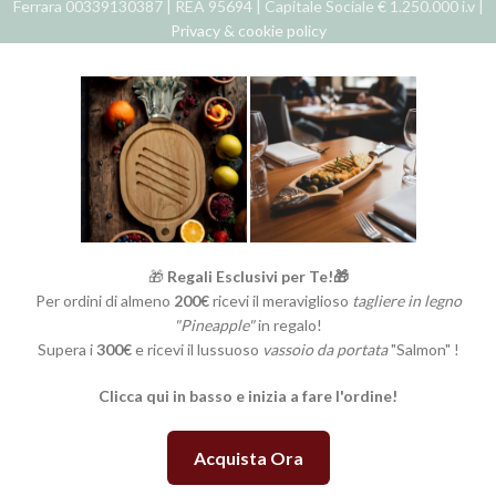
Ferrara 00339130387 | REA 95694 | Capitale Sociale € 1.250.000 i.v |
Privacy & cookie policy
🎁
Regali Esclusivi per Te!🎁
Per ordini di almeno
200€
ricevi il meraviglioso
tagliere in legno
"Pineapple"
in regalo!
Supera i
300€
e ricevi il lussuoso
vassoio da portata
"Salmon" !
Clicca qui in basso e inizia a fare l'ordine!
Acquista Ora