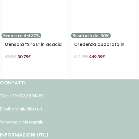
Scontato del 30%
Scontato del 30%
Mensola “Siros” in acacia
Credenza quadrata in
marrone
acacia “Enzo”
30.79
€
449.39
€
43.99
€
641.99
€
CONTATTI
Tel.:
+39 0532 804485
Email:
ordini@dikasa.it
Whatsapp:
Messaggia
INFORMAZIONI UTILI