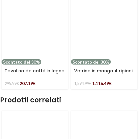
Scontato del 30%
Scontato del 30%
Tavolino da caffè in legno
Vetrina in mango 4 ripiani
di mango e metallo
e 2 ante “Dino”
110×60 “Dino”
207.19
€
1,116.49
€
295.99
€
1,594.99
€
Prodotti correlati