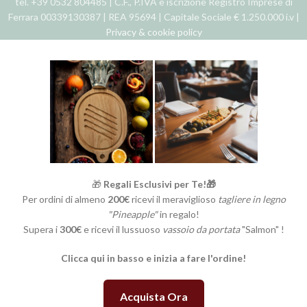
tel. +39 0532 804485 | C.F., P.IVA e iscrizione Registro Imprese di
Ferrara 00339130387 | REA 95694 | Capitale Sociale € 1.250.000 i.v |
Privacy & cookie policy
🎁
Regali Esclusivi per Te!🎁
Per ordini di almeno
200€
ricevi il meraviglioso
tagliere in legno
"Pineapple"
in regalo!
Supera i
300€
e ricevi il lussuoso
vassoio da portata
"Salmon" !
Clicca qui in basso e inizia a fare l'ordine!
Acquista Ora