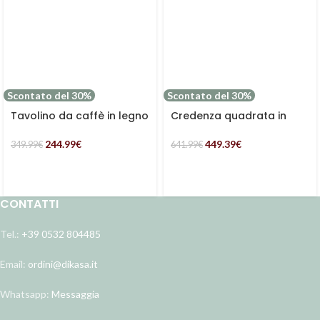
Scontato del 30%
Scontato del 30%
Tavolino da caffè in legno
Credenza quadrata in
di acacia “Enzo”
acacia “Enzo”
244.99
€
449.39
€
349.99
€
641.99
€
CONTATTI
Tel.:
+39 0532 804485
Email:
ordini@dikasa.it
Whatsapp:
Messaggia