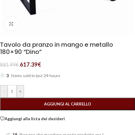
Clicca per ingrandire
Tavolo da pranzo in mango e metallo
180×90 “Dino”
617.39
€
881.99
€
3
Items sold in last 24 hours
-
+
AGGIUNGI AL CARRELLO
Aggiungi alla lista dei desideri
18
Persone che guardano questo prodotto ora !