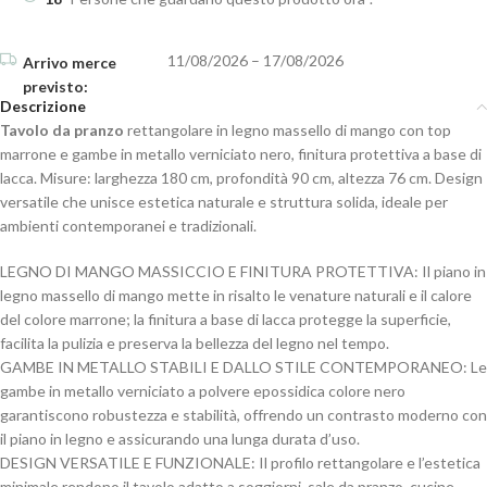
11/08/2026 – 17/08/2026
Descrizione
Tavolo da pranzo
rettangolare in legno massello di mango con top
marrone e gambe in metallo verniciato nero, finitura protettiva a base di
lacca. Misure: larghezza 180 cm, profondità 90 cm, altezza 76 cm. Design
versatile che unisce estetica naturale e struttura solida, ideale per
ambienti contemporanei e tradizionali.
LEGNO DI MANGO MASSICCIO E FINITURA PROTETTIVA: Il piano in
legno massello di mango mette in risalto le venature naturali e il calore
del colore marrone; la finitura a base di lacca protegge la superficie,
facilita la pulizia e preserva la bellezza del legno nel tempo.
GAMBE IN METALLO STABILI E DALLO STILE CONTEMPORANEO: Le
gambe in metallo verniciato a polvere epossidica colore nero
garantiscono robustezza e stabilità, offrendo un contrasto moderno con
il piano in legno e assicurando una lunga durata d’uso.
DESIGN VERSATILE E FUNZIONALE: Il profilo rettangolare e l’estetica
minimale rendono il tavolo adatto a soggiorni, sale da pranzo, cucine