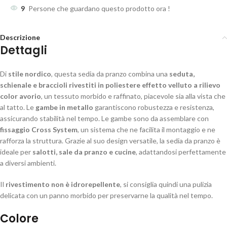
9
Persone che guardano questo prodotto ora !
Descrizione
Dettagli
Di
stile nordico
, questa sedia da pranzo combina una
seduta,
schienale e braccioli rivestiti in poliestere effetto velluto a rilievo
color avorio
, un tessuto morbido e raffinato, piacevole sia alla vista che
al tatto. Le
gambe in metallo
garantiscono robustezza e resistenza,
assicurando stabilità nel tempo. Le gambe sono da assemblare con
fissaggio Cross System
, un sistema che ne facilita il montaggio e ne
rafforza la struttura. Grazie al suo design versatile, la sedia da pranzo è
ideale per
salotti, sale da pranzo e cucine
, adattandosi perfettamente
a diversi ambienti.
Il
rivestimento non è idrorepellente
, si consiglia quindi una pulizia
delicata con un panno morbido per preservarne la qualità nel tempo.
Colore