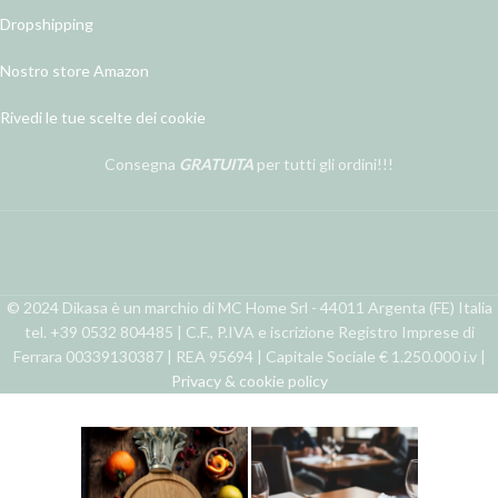
Dropshipping
Nostro store Amazon
Rivedi le tue scelte dei cookie
Consegna
GRATUITA
per tutti gli ordini!!!
© 2024 Dikasa è un marchio di MC Home Srl - 44011 Argenta (FE) Italia
tel. +39 0532 804485 | C.F., P.IVA e iscrizione Registro Imprese di
Ferrara 00339130387 | REA 95694 | Capitale Sociale € 1.250.000 i.v |
Privacy & cookie policy