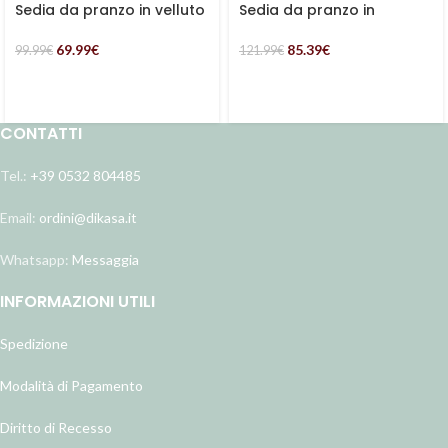
Sedia da pranzo in velluto
Sedia da pranzo in
grigio “Tara”
tessuto bouclé bianco
“Tina”
69.99
€
85.39
€
99.99
€
121.99
€
CONTATTI
Tel.:
+39 0532 804485
Email:
ordini@dikasa.it
Whatsapp:
Messaggia
INFORMAZIONI UTILI
Spedizione
Modalità di Pagamento
Diritto di Recesso