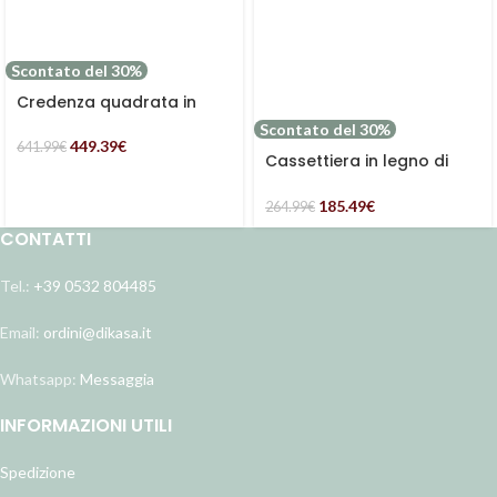
Scontato del 30%
Credenza quadrata in
acacia “Enzo”
Scontato del 30%
449.39
€
641.99
€
Cassettiera in legno di
pino ed mdf “Merida”
185.49
€
264.99
€
CONTATTI
Tel.:
+39 0532 804485
Email:
ordini@dikasa.it
Whatsapp:
Messaggia
INFORMAZIONI UTILI
Spedizione