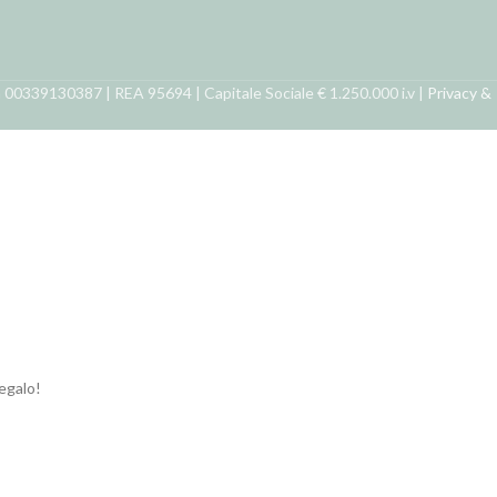
ra 00339130387 | REA 95694 | Capitale Sociale € 1.250.000 i.v |
Privacy &
regalo!