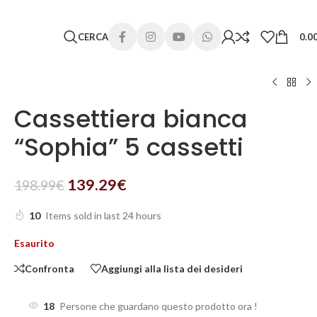
 lunghi. Grazie per la comprensione e buone vacanze!
CERCA
0.0
Cassettiera bianca
“Sophia” 5 cassetti
139.29
€
198.99
€
10
Items sold in last 24 hours
Esaurito
Confronta
Aggiungi alla lista dei desideri
18
Persone che guardano questo prodotto ora !