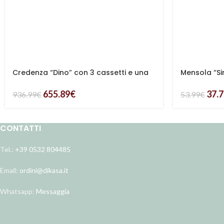
Credenza “Dino” con 3 cassetti e una
Mensola “S
anta con 2 ripiani in legno di mango
chiaro
655.89
€
37.
936.99
€
53.99
€
CONTATTI
Tel.:
+39 0532 804485
Email:
ordini@dikasa.it
Whatsapp:
Messaggia