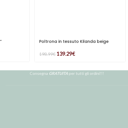
”
Poltrona in tessuto Kilanda beige
“Greta”
139.29
€
198.99
€
Consegna
GRATUITA
per tutti gli ordini!!!