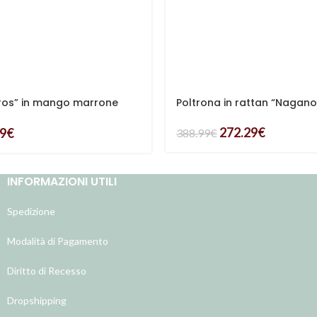
iros” in mango marrone
Poltrona in rattan “Nagano
272.29
€
79
€
388.99
€
INFORMAZIONI UTILI
Spedizione
Modalità di Pagamento
Diritto di Recesso
Dropshipping