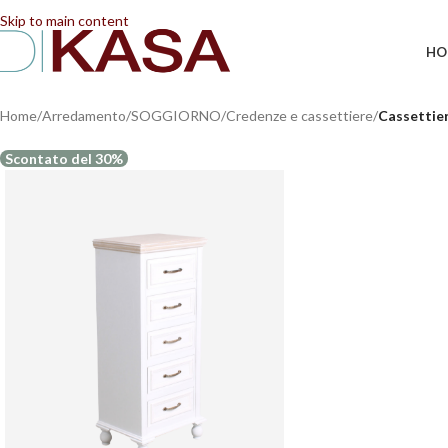
📢 Dal 08/08/2026 al 23/08/2026 (compresi) gli ordi
Skip to main content
HO
Home
/
Arredamento
/
SOGGIORNO
/
Credenze e cassettiere
/
Cassettier
Scontato del 30%