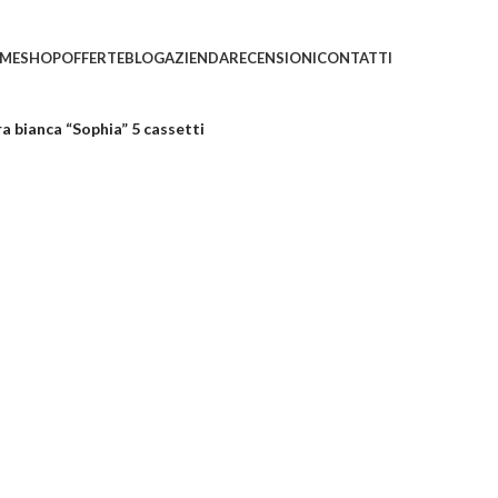
ni saranno evasi con tempi di gestione leggermente più
ME
SHOP
OFFERTE
BLOG
AZIENDA
RECENSIONI
CONTATTI
a bianca “Sophia” 5 cassetti