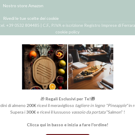
Nostro store Amazon
Rivedi le tue scelte dei cookie
el. +39 0532 804485 | C.F., P.IVA e iscrizione Registro Imprese di Ferra
cookie policy
🎁
Regali Esclusivi per Te!🎁
rdini di almeno
200€
ricevi il meraviglioso
tagliere in legno "Pineapple"
in 
Supera i
300€
e ricevi il lussuoso
vassoio da portata
"Salmon" !
Clicca qui in basso e inizia a fare l'ordine!