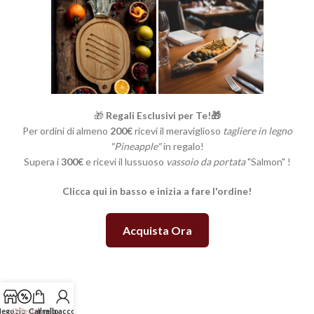
🎁
Regali Esclusivi per Te!🎁
Per ordini di almeno
200€
ricevi il meraviglioso
tagliere in legno
"Pineapple"
in regalo!
Supera i
300€
e ricevi il lussuoso
vassoio da portata
"Salmon" !
Clicca qui in basso e inizia a fare l'ordine!
Acquista Ora
egozio
Offerte
Carrello
Il mio account