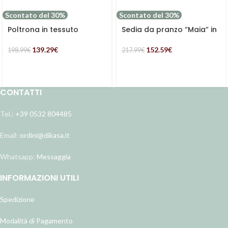
Scontato del 30%
Scontato del 30%
Poltrona in tessuto
Sedia da pranzo “Maia” in
kilanda giallo “Greta”
tessuto arancione scuro
139.29
€
152.59
€
198.99
€
217.99
€
CONTATTI
Tel.:
+39 0532 804485
Email:
ordini@dikasa.it
Whatsapp:
Messaggia
INFORMAZIONI UTILI
Spedizione
Modalità di Pagamento