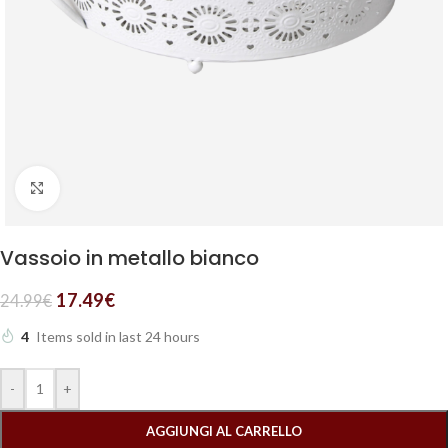
Clicca per ingrandire
Vassoio in metallo bianco
17.49
€
24.99
€
4
Items sold in last 24 hours
-
+
AGGIUNGI AL CARRELLO