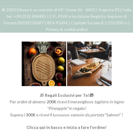
© 2024 Dikasa è un marchio di MC Home Srl - 44011 Argenta (FE) Italia
tel. +39 0532 804485 | C.F., P.IVA e iscrizione Registro Imprese di
Ferrara 00339130387 | REA 95694 | Capitale Sociale € 1.250.000 i.v |
Privacy & cookie policy
🎁
Regali Esclusivi per Te!🎁
Per ordini di almeno
200€
ricevi il meraviglioso
tagliere in legno
"Pineapple"
in regalo!
Supera i
300€
e ricevi il lussuoso
vassoio da portata
"Salmon" !
Clicca qui in basso e inizia a fare l'ordine!