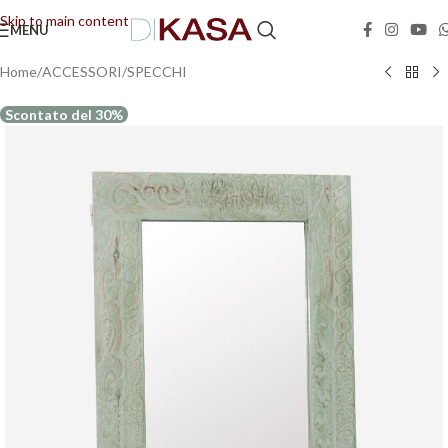
Skip to main content
MENU
📢 Dal 08/08/2026 al 23/08/2026 (compresi) gli ordini saranno evasi con tempi di
gestione leggermente più lunghi. Grazie per la comprensione e buone vacanze!
Home
/
ACCESSORI
/
SPECCHI
Scontato del 30%