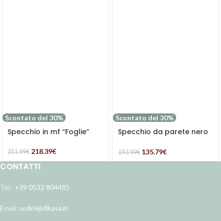
Scontato del 30%
Scontato del 30%
Specchio in mf “Foglie”
Specchio da parete nero
in legno di pino
intrecciato Macao
218.39
€
135.79
€
311.99
€
193.99
€
CONTATTI
Tel.:
+39 0532 804485
Email:
ordini@dikasa.it