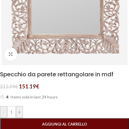
Clicca per ingrandire
Specchio da parete rettangolare in mdf
151.19
€
215.99
€
4
Items sold in last 24 hours
-
+
AGGIUNGI AL CARRELLO