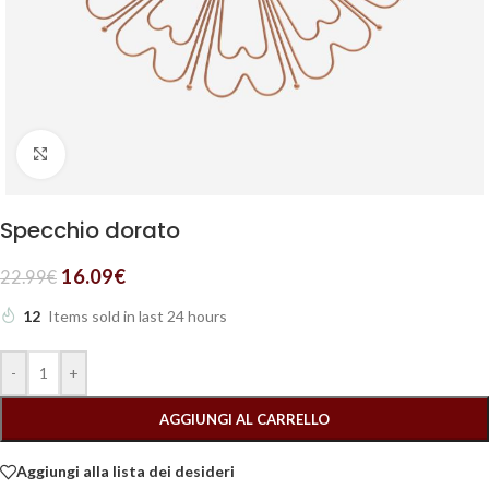
Clicca per ingrandire
Specchio dorato
16.09
€
22.99
€
12
Items sold in last 24 hours
-
+
AGGIUNGI AL CARRELLO
Aggiungi alla lista dei desideri