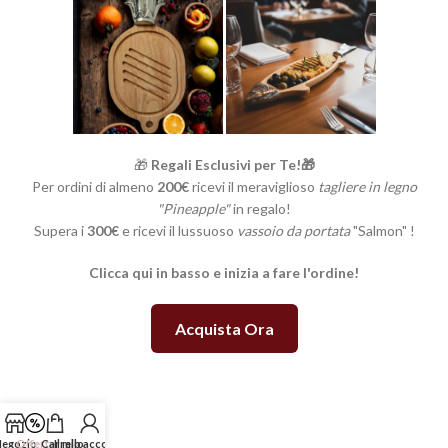
🎁
Regali Esclusivi per Te!🎁
Per ordini di almeno
200€
ricevi il meraviglioso
tagliere in legno
"Pineapple"
in regalo!
Supera i
300€
e ricevi il lussuoso
vassoio da portata
"Salmon" !
Clicca qui in basso e inizia a fare l'ordine!
Acquista Ora
egozio
Offerte
Carrello
Il mio account