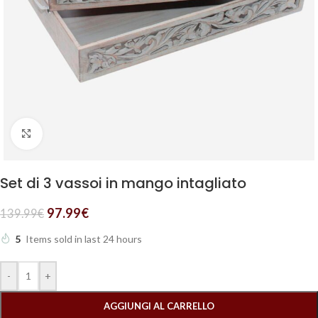
Clicca per ingrandire
Set di 3 vassoi in mango intagliato
97.99
€
139.99
€
5
Items sold in last 24 hours
-
+
AGGIUNGI AL CARRELLO