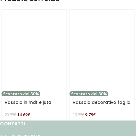
Scontato del 30%
Scontato del 30%
Vassoio in mdf e juta
Vassoio decorativo foglia
“Home”
di ginko oro
14.69
€
9.79
€
20.99
€
13.99
€
CONTATTI