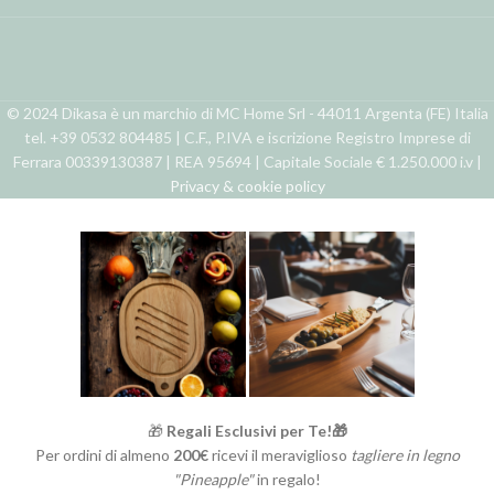
© 2024 Dikasa è un marchio di MC Home Srl - 44011 Argenta (FE) Italia
tel. +39 0532 804485 | C.F., P.IVA e iscrizione Registro Imprese di
Ferrara 00339130387 | REA 95694 | Capitale Sociale € 1.250.000 i.v |
Privacy & cookie policy
🎁
Regali Esclusivi per Te!🎁
Per ordini di almeno
200€
ricevi il meraviglioso
tagliere in legno
"Pineapple"
in regalo!