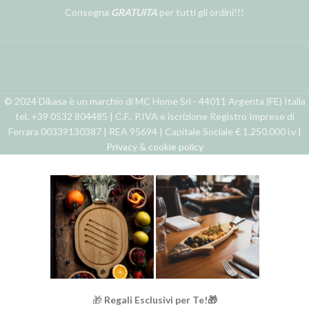
Consegna
GRATUITA
per tutti gli ordini!!!
© 2024 Dikasa è un marchio di MC Home Srl - 44011 Argenta (FE) Italia
tel. +39 0532 804485 | C.F., P.IVA e iscrizione Registro Imprese di
Ferrara 00339130387 | REA 95694 | Capitale Sociale € 1.250.000 i.v |
Privacy & cookie policy
🎁
Regali Esclusivi per Te!🎁