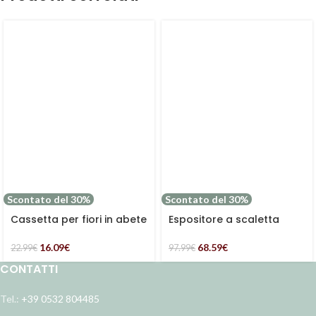
Scontato del 30%
Scontato del 30%
Cassetta per fiori in abete
Espositore a scaletta
16.09
€
68.59
€
22.99
€
97.99
€
CONTATTI
Tel.:
+39 0532 804485