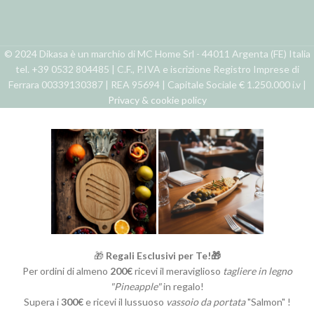
© 2024 Dikasa è un marchio di MC Home Srl - 44011 Argenta (FE) Italia
tel. +39 0532 804485 | C.F., P.IVA e iscrizione Registro Imprese di
Ferrara 00339130387 | REA 95694 | Capitale Sociale € 1.250.000 i.v |
Privacy & cookie policy
🎁
Regali Esclusivi per Te!🎁
Per ordini di almeno
200€
ricevi il meraviglioso
tagliere in legno
"Pineapple"
in regalo!
Supera i
300€
e ricevi il lussuoso
vassoio da portata
"Salmon" !