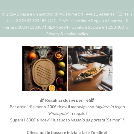
© 2024 Dikasa è un marchio di MC Home Srl - 44011 Argenta (FE) Italia
tel. +39 0532 804485 | C.F., P.IVA e iscrizione Registro Imprese di
Ferrara 00339130387 | REA 95694 | Capitale Sociale € 1.250.000 i.v |
Privacy & cookie policy
🎁
Regali Esclusivi per Te!🎁
Per ordini di almeno
200€
ricevi il meraviglioso
tagliere in legno
"Pineapple"
in regalo!
Supera i
300€
e ricevi il lussuoso
vassoio da portata
"Salmon" !
Clicca qui in basso e inizia a fare l'ordine!