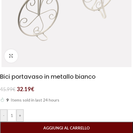
Clicca per ingrandire
Bici portavaso in metallo bianco
32.19
€
45.99
€
9
Items sold in last 24 hours
-
+
AGGIUNGI AL CARRELLO