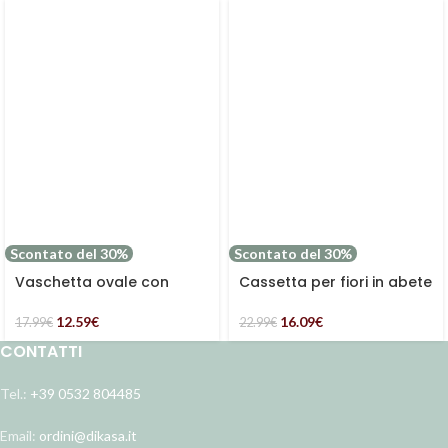
Scontato del 30%
Scontato del 30%
Vaschetta ovale con
Cassetta per fiori in abete
manici
16.09
€
12.59
€
22.99
€
17.99
€
CONTATTI
Tel.:
+39 0532 804485
Email:
ordini@dikasa.it