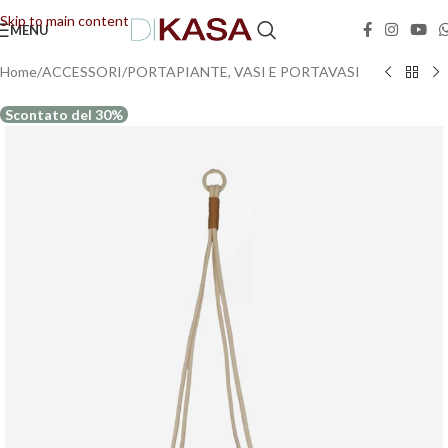
🚚📦Spedizione GRATUITA in tutta Italia!
🚚📦
Skip to main content
MENU
Home
/
ACCESSORI
/
PORTAPIANTE, VASI E PORTAVASI
Scontato del 30%