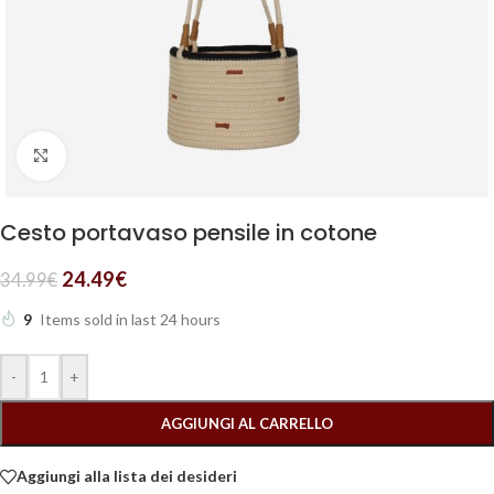
Clicca per ingrandire
Cesto portavaso pensile in cotone
24.49
€
34.99
€
9
Items sold in last 24 hours
-
+
AGGIUNGI AL CARRELLO
Aggiungi alla lista dei desideri