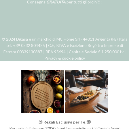
Consegna
GRATUITA
per tutti gli ordini!!!
© 2024 Dikasa è un marchio di MC Home Srl - 44011 Argenta (FE) Italia
tel. +39 0532 804485 | C.F., P.IVA e iscrizione Registro Imprese di
Ferrara 00339130387 | REA 95694 | Capitale Sociale € 1.250.000 i.v |
Privacy & cookie policy
🎁
Regali Esclusivi per Te!🎁
Per ordini di almeno
200€
ricevi il meraviglioso
tagliere in legno