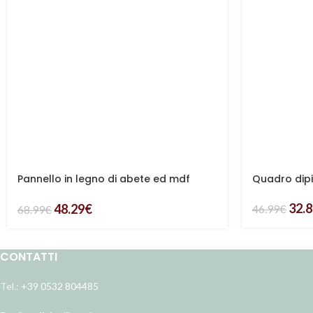
Pannello in legno di abete ed mdf
Quadro dipi
intagliato
32.
48.29
€
46.99
€
68.99
€
CONTATTI
Tel.:
+39 0532 804485