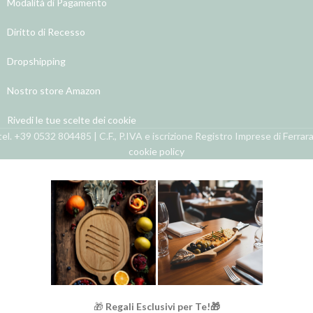
Modalità di Pagamento
Diritto di Recesso
Dropshipping
Nostro store Amazon
Rivedi le tue scelte dei cookie
el. +39 0532 804485 | C.F., P.IVA e iscrizione Registro Imprese di Ferra
cookie policy
🎁
Regali Esclusivi per Te!🎁