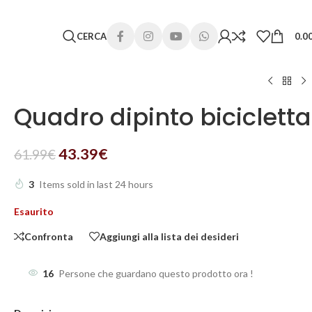
 lunghi. Grazie per la comprensione e buone vacanze!
CERCA
0.0
Quadro dipinto bicicletta
43.39
€
61.99
€
3
Items sold in last 24 hours
Esaurito
Confronta
Aggiungi alla lista dei desideri
16
Persone che guardano questo prodotto ora !