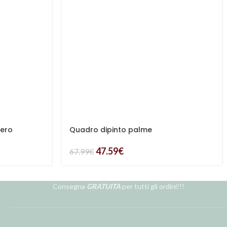
bero
Quadro dipinto palme
47.59
€
67.99
€
Consegna
GRATUITA
per tutti gli ordini!!!