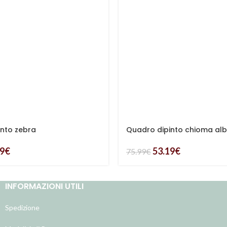
nto zebra
Quadro dipinto chioma al
89
€
53.19
€
75.99
€
INFORMAZIONI UTILI
Spedizione