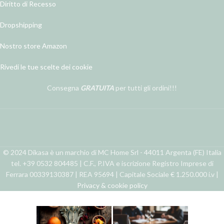
Diritto di Recesso
Dropshipping
Nostro store Amazon
Rivedi le tue scelte dei cookie
Consegna
GRATUITA
per tutti gli ordini!!!
© 2024 Dikasa è un marchio di MC Home Srl - 44011 Argenta (FE) Italia
tel. +39 0532 804485 | C.F., P.IVA e iscrizione Registro Imprese di
Ferrara 00339130387 | REA 95694 | Capitale Sociale € 1.250.000 i.v |
Privacy & cookie policy