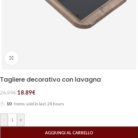
Clicca per ingrandire
Tagliere decorativo con lavagna
18.89
€
26.99
€
10
Items sold in last 24 hours
-
+
AGGIUNGI AL CARRELLO