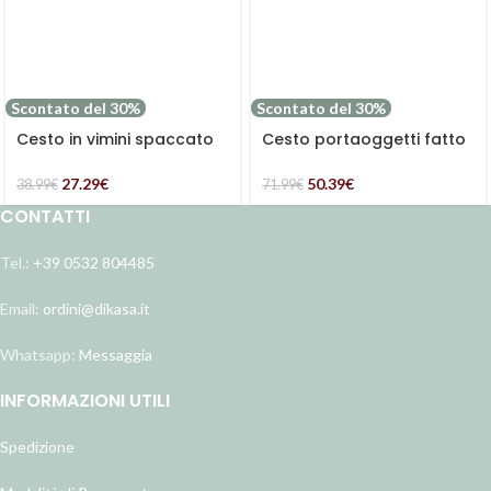
Scontato del 30%
Scontato del 30%
Cesto in vimini spaccato
Cesto portaoggetti fatto
con manico
a mano
27.29
€
50.39
€
38.99
€
71.99
€
CONTATTI
Tel.:
+39 0532 804485
Email:
ordini@dikasa.it
Whatsapp:
Messaggia
INFORMAZIONI UTILI
Spedizione