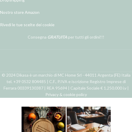
Nostro store Amazon
Rivedi le tue scelte dei cookie
Consegna
GRATUITA
per tutti gli ordini!!!
© 2024 Dikasa è un marchio di MC Home Srl - 44011 Argenta (FE) Italia
tel. +39 0532 804485 | C.F., P.IVA e iscrizione Registro Imprese di
Ferrara 00339130387 | REA 95694 | Capitale Sociale € 1.250.000 i.v |
Privacy & cookie policy