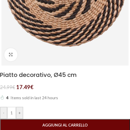
Clicca per ingrandire
Piatto decorativo, Ø45 cm
17.49
€
24.99
€
4
Items sold in last 24 hours
-
+
AGGIUNGI AL CARRELLO