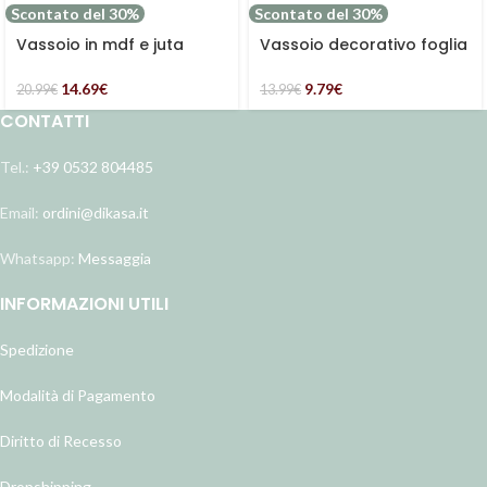
Scontato del 30%
Scontato del 30%
Vassoio in mdf e juta
Vassoio decorativo foglia
“Home”
di ginko oro
14.69
€
9.79
€
20.99
€
13.99
€
CONTATTI
Tel.:
+39 0532 804485
Email:
ordini@dikasa.it
Whatsapp:
Messaggia
INFORMAZIONI UTILI
Spedizione
Modalità di Pagamento
Diritto di Recesso
Dropshipping