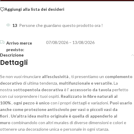
Aggiungi alla lista dei desideri
13
Persone che guardano questo prodotto ora !
07/08/2026 – 13/08/2026
Descrizione
Dettagli
Se non vuoi rinunciare
all’esclusività
, ti presentiamo un
complemento
decorativo
di ultima tendenza,
multifunzionale e versatile.
La
nostra
sottopentola decorativa
è l’
accessorio da tavola
perfetto
con cui sorprendere i tuoi ospiti.
Realizzato in fibre naturali al
100%
,
ogni pezzo è unico
con i propri dettagli e variazioni.
Puoi usarlo
anche come
protezione antiscivolo per vasi o piccoli vasi da
fiori
.
Un’altra idea molto originale
è quella di appenderlo al
muro
combinandolo con altri murales di diverse dimensioni e colori e
ottenere una decorazione unica e personale in ogni stanza.