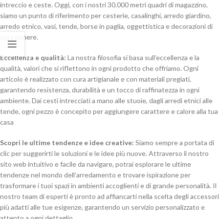
intreccio e ceste. Oggi, con i nostri 30.000 metri quadri di magazzino,
siamo un punto di riferimento per cesterie, casalinghi, arredo giardino,
arredo etnico, vasi, tende, borse in paglia, oggettistica e decorazioni di
ogni genere.
Eccellenza e qualità:
La nostra filosofia si basa sull’eccellenza e la
qualità, valori che si riflettono in ogni prodotto che offriamo. Ogni
articolo è realizzato con cura artigianale e con materiali pregiati,
garantendo resistenza, durabilità e un tocco di raffinatezza in ogni
ambiente. Dai cesti intrecciati a mano alle stuoie, dagli arredi etnici alle
tende, ogni pezzo è concepito per aggiungere carattere e calore alla tua
casa
Scopri le ultime tendenze e idee creative:
Siamo sempre a portata di
clic per suggerirti le soluzioni e le idee più nuove. Attraverso il nostro
sito web intuitivo e facile da navigare, potrai esplorare le ultime
tendenze nel mondo dell’arredamento e trovare ispirazione per
trasformare i tuoi spazi in ambienti accoglienti e di grande personalità. Il
nostro team di esperti è pronto ad affiancarti nella scelta degli accessori
più adatti alle tue esigenze, garantendo un servizio personalizzato e
attento a ogni dettaglio.