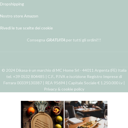
Dropshipping
Nostro store Amazon
Rivedi le tue scelte dei cookie
Consegna
GRATUITA
per tutti gli ordini!!!
© 2024 Dikasa è un marchio di MC Home Srl - 44011 Argenta (FE) Italia
tel. +39 0532 804485 | C.F., P.IVA e iscrizione Registro Imprese di
Ferrara 00339130387 | REA 95694 | Capitale Sociale € 1.250.000 i.v |
Privacy & cookie policy