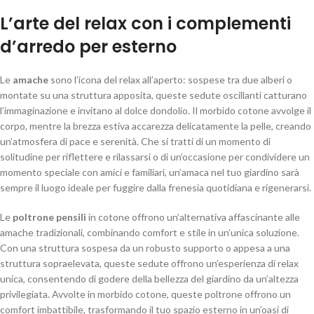
L’arte del relax con i complementi
d’arredo per esterno
Le
amache
sono l’icona del relax all’aperto: sospese tra due alberi o
montate su una struttura apposita, queste sedute oscillanti catturano
l’immaginazione e invitano al dolce dondolio. Il morbido cotone avvolge il
corpo, mentre la brezza estiva accarezza delicatamente la pelle, creando
un’atmosfera di pace e serenità. Che si tratti di un momento di
solitudine per riflettere e rilassarsi o di un’occasione per condividere un
momento speciale con amici e familiari, un’amaca nel tuo giardino sarà
sempre il luogo ideale per fuggire dalla frenesia quotidiana e rigenerarsi.
Le
poltrone pensili
in cotone offrono un’alternativa affascinante alle
amache tradizionali, combinando comfort e stile in un’unica soluzione.
Con una struttura sospesa da un robusto supporto o appesa a una
struttura sopraelevata, queste sedute offrono un’esperienza di relax
unica, consentendo di godere della bellezza del giardino da un’altezza
privilegiata. Avvolte in morbido cotone, queste poltrone offrono un
comfort imbattibile, trasformando il tuo spazio esterno in un’oasi di