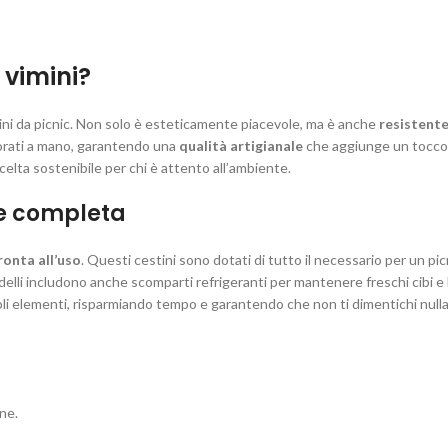
 vimini?
ini da picnic. Non solo è esteticamente piacevole, ma è anche
resistente
avorati a mano, garantendo una
qualità artigianale
che aggiunge un tocco 
 scelta sostenibile per chi è attento all’ambiente.
one completa
ronta all’uso
. Questi cestini sono dotati di tutto il necessario per un pic
modelli includono anche scomparti refrigeranti per mantenere freschi cibi 
goli elementi, risparmiando tempo e garantendo che non ti dimentichi nulla
ne.