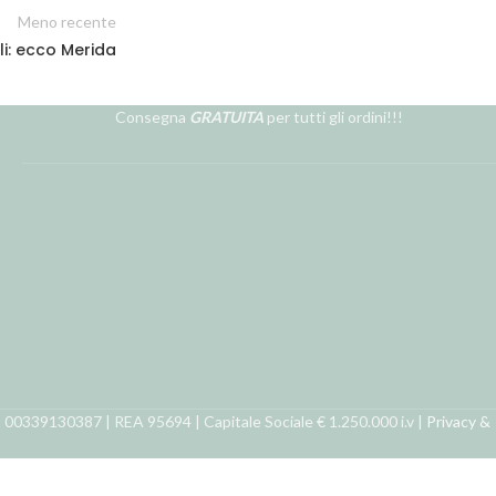
Meno recente
i: ecco Merida
Consegna
GRATUITA
per tutti gli ordini!!!
ra 00339130387 | REA 95694 | Capitale Sociale € 1.250.000 i.v |
Privacy &