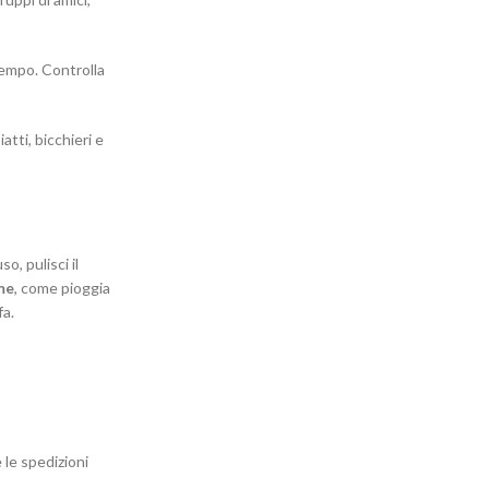
 tempo. Controlla
atti, bicchieri e
, pulisci il
me
, come pioggia
fa.
 le spedizioni