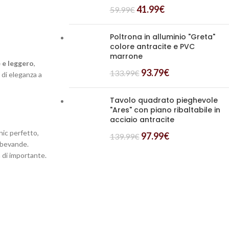
41.99
€
59.99
€
Poltrona in alluminio "Greta"
colore antracite e PVC
marrone
 e leggero
,
93.79
€
133.99
€
di eleganza a
Tavolo quadrato pieghevole
"Ares" con piano ribaltabile in
acciaio antracite
nic perfetto,
97.99
€
139.99
€
e bevande.
 di importante.