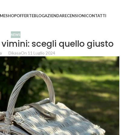
ni saranno evasi con tempi di gestione leggermente più
ME
SHOP
OFFERTE
BLOG
AZIENDA
RECENSIONI
CONTATTI
NEWS
 vimini: scegli quello giusto
a
Dikasa
On 11 Luglio 2024