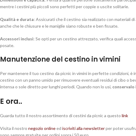
mentre i cestini più piccoli sono perfetti per coppie o uscite solitarie.
Qualità e durata
: Assicurati che il cestino sia realizzato con materiali d
anche che le chiusure e le maniglie siano robuste e ben fissate.
Accessori inclusi
: Se opti per un cestino attrezzato, verifica quali access
posate.
Manutenzione del cestino in vimini
Per mantenere il tuo cestino da picnic in vimini in perfette condizioni, è
cestino con un panno umido per rimuovere eventuali residui di cibo o b
intensa o sole diretto per lunghi periodi. Quando non lo usi,
conservalo 
E ora..
Guarda tutto il nostro assortimento di cestini da picnic a questo
link
Visita il nostro
negozio online
ed
iscriviti alla newsletter
per poter usufru
sono sempre gratuite per ordini sopra i 50 euro.