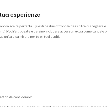
a tua esperienza
sono la scelta perfetta. Questi cestini offrono la flessibilità di scegliere e 
iti, bicchieri, posate e persino includere accessori extra come candele o 
a unica e su misura per te e i tuoi ospiti.
fattori da considerare:
 tuoi pic nic. I cestini più grandi sono ideali per famiglie numerose o gr