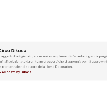
Circa Dikasa
a, oggetti di artigianato, accessori e complementi d’arredo di grande preg
iginali selezionate da un team di esperti che si appoggia per gli approvvi
he trentennale nel settore della Home Decoration.
 all posts by Dikasa