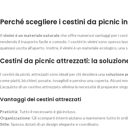
Perché scegliere i cestini da picnic in
Il
vimini è un materiale naturale
che offre numerosi vantaggi per i cest
rendendo il trasporto facile e comodo. I cestini in vimini sono spesso l
qualsiasi uscita all’aperto. Inoltre, il vimini è un materiale ecologico, una
Cestini da picnic attrezzati: la soluzi
I cestini da picnic attrezzati sono ideali per chi desidera una
soluzione p
come piatti, bicchieri, posate, tovaglioli e persino una coperta. Alcuni 
L’acquisto di un cestino attrezzato elimina la necessità di preparare sin
Vantaggi dei cestini attrezzati
Praticità
: Tutto il necessario è già incluso.
Organizzazione
: Gli scomparti interni aiutano a mantenere tutto in ordi
Stile
: Spesso dotati di un design elegante e coordinato.