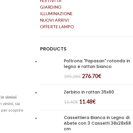
FESTIVITÀ
GIARDINO
ILLUMINAZIONE
NUOVI ARRIVI
OFFERTE LAMPO
PRODUCTS
Poltrona "Papasan" rotonda in
legno e rattan bianco
276.70
€
395.28
€
Zerbino in rattan 35x60
 in vimini
11.48
€
16.40
€
vimini, sia
e per scoprire
Cassettiera Bianca in Legno di
Abete con 3 Cassetti 38x28x68
cm