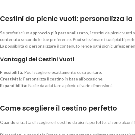
Cestini da picnic vuoti: personalizza l
Se preferisci un
approccio più personalizzato,
i cestini da picnic vuoti 
contenuto secondo le tue preferenze. Puoi selezionare i tuoi piatti prefer
La possibilità di personalizzare il contenuto rende ogni picnic un’esperienz
Vantaggi dei Cestini Vuoti
Flessibilità
: Puoi scegliere esattamente cosa portare.
Creatività
: Personalizza il cestino in base all’occasione.
Espandibilità
: Facile da adattare a picnic di varie dimensioni.
Come scegliere il cestino perfetto
Quando si tratta di scegliere il cestino da picnic perfetto, ci sono alcuni 
Dimensioni e capacità:
Pensa a quante persone solitamente partecipano ai