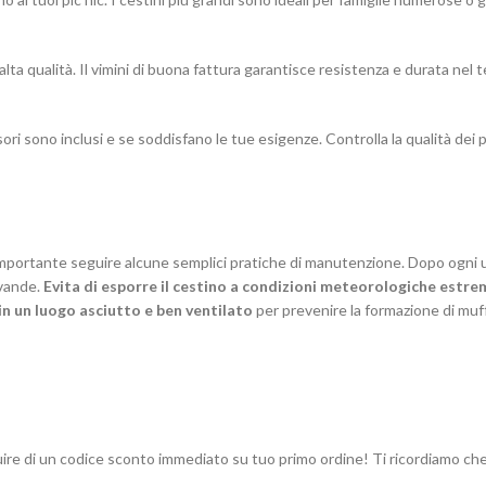
i alta qualità. Il vimini di buona fattura garantisce resistenza e durata nel
ori sono inclusi e se soddisfano le tue esigenze. Controlla la qualità dei pi
 importante seguire alcune semplici pratiche di manutenzione. Dopo ogni uso
evande.
Evita di esporre il cestino a condizioni meteorologiche estre
in un luogo asciutto e ben ventilato
per prevenire la formazione di muf
ire di un codice sconto immediato su tuo primo ordine! Ti ricordiamo che