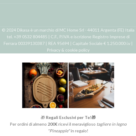
© 2024 Dikasa è un marchio di MC Home Srl - 44011 Argenta (FE) Italia
tel. +39 0532 804485 | C.F., P.IVA e iscrizione Registro Imprese di
Ferrara 00339130387 | REA 95694 | Capitale Sociale € 1.250.000 i.v |
Privacy & cookie policy
🎁
Regali Esclusivi per Te!🎁
Per ordini di almeno
200€
ricevi il meraviglioso
tagliere in legno
"Pineapple"
in regalo!