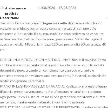
11/08/2026 – 17/08/2026
Descrizione
Tavolino Terzo
con piano in
legno massello di acacia
e struttura in
metallo nero, ideale per arredare soggiorni e salotti con uno stile
elegante e industriale.
Robusto, stabile
e caratterizzato da venature
naturali uniche. Colore: top marrone, gambe nere. Materiale: legno di
acacia e metallo. Misure: larghezza 120 cm, profondità 60 cm, altezza 40
cm.
DESIGN INDUSTRIALE CON MATERIALI NATURALI: Il tavolino Terzo
combina il fascino autentico del legno massello di acacia con la solidità
del metallo nero, creando un complemento d’arredo elegante e
contemporaneo che valorizza ambienti moderni, industriali, minimalisti e
rustici con grande personalità
PIANO IN LEGNO MASSELLO DI ACACIA: Realizzato in pregiato legno
di acacia, presenta venature, nodi e sfumature naturali che rendono
ogni pezzo unico. La struttura massiccia garantisce resistenza e durata
nel tempo, mantenendo inalterato il suo fascino naturale
STRUTTURA IN METALLO STABILE E RESISTENTE: Le robuste gambe