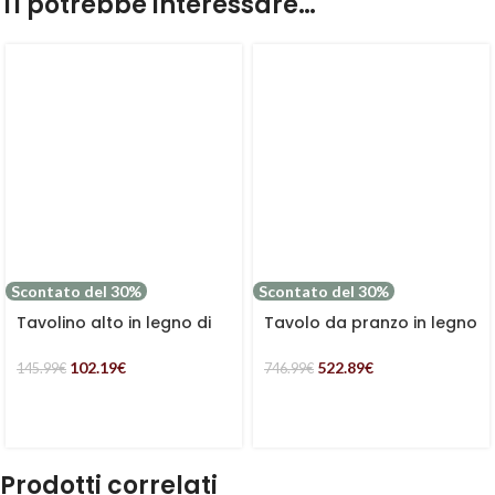
Ti potrebbe interessare…
Scontato del 30%
Scontato del 30%
Tavolino alto in legno di
Tavolo da pranzo in legno
acacia e metallo “Terzo”
di acacia e metallo
“Terzo” 160×80
102.19
€
522.89
€
145.99
€
746.99
€
Prodotti correlati