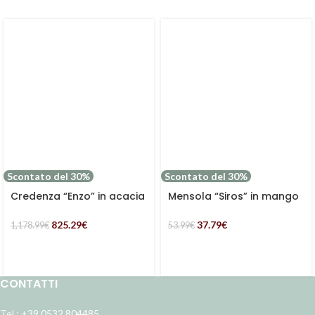
Scontato del 30%
Scontato del 30%
Credenza “Enzo” in acacia
Mensola “Siros” in mango
rettangolare con 4 ante e
marrone chiaro
un ripiano
825.29
€
37.79
€
1,178.99
€
53.99
€
CONTATTI
Tel.:
+39 0532 804485