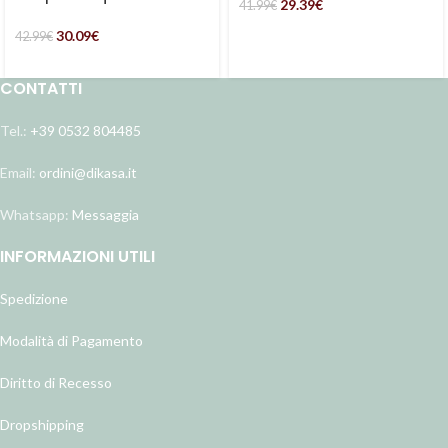
29.39
€
41.99
€
Ø20H35
30.09
€
42.99
€
CONTATTI
Tel.:
+39 0532 804485
Email:
ordini@dikasa.it
Whatsapp:
Messaggia
INFORMAZIONI UTILI
Spedizione
Modalità di Pagamento
Diritto di Recesso
Dropshipping