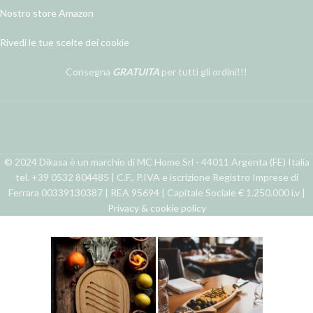
Nostro store Amazon
Rivedi le tue scelte dei cookie
Consegna
GRATUITA
per tutti gli ordini!!!
© 2024 Dikasa è un marchio di MC Home Srl - 44011 Argenta (FE) Italia
tel. +39 0532 804485 | C.F., P.IVA e iscrizione Registro Imprese di
Ferrara 00339130387 | REA 95694 | Capitale Sociale € 1.250.000 i.v |
Privacy & cookie policy