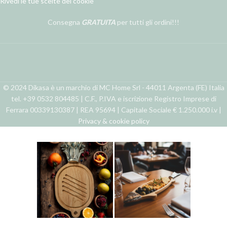
Rivedi le tue scelte dei cookie
Consegna
GRATUITA
per tutti gli ordini!!!
© 2024 Dikasa è un marchio di MC Home Srl - 44011 Argenta (FE) Italia
tel. +39 0532 804485 | C.F., P.IVA e iscrizione Registro Imprese di
Ferrara 00339130387 | REA 95694 | Capitale Sociale € 1.250.000 i.v |
Privacy & cookie policy