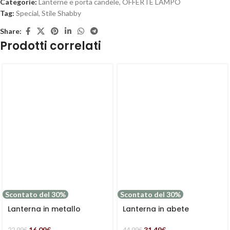
Categorie:
Lanterne e porta candele
,
OFFERTE LAMPO
Tag:
Special
,
Stile Shabby
Share:
Prodotti correlati
Scontato del 30%
Scontato del 30%
Lanterna in metallo
Lanterna in abete
bianco
sbiancata
16.09
€
31.49
€