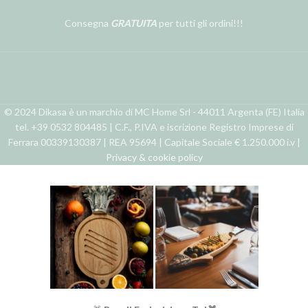
Consegna
GRATUITA
per tutti gli ordini!!!
© 2024 Dikasa è un marchio di MC Home Srl - 44011 Argenta (FE) Italia
tel. +39 0532 804485 | C.F., P.IVA e iscrizione Registro Imprese di
Ferrara 00339130387 | REA 95694 | Capitale Sociale € 1.250.000 i.v |
Privacy & cookie policy