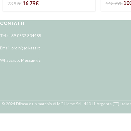
10
16.79
€
142.99
€
23.99
€
CONTATTI
Tel.:
+39 0532 804485
Email:
ordini@dikasa.it
Whatsapp:
Messaggia
© 2024 Dikasa è un marchio di MC Home Srl - 44011 Argenta (FE) Italia t