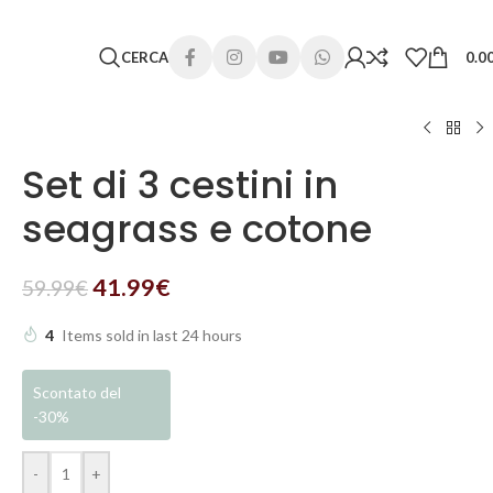
 lunghi. Grazie per la comprensione e buone vacanze!
CERCA
0.0
Set di 3 cestini in
seagrass e cotone
41.99
€
59.99
€
4
Items sold in last 24 hours
Scontato del
-30%
-
+