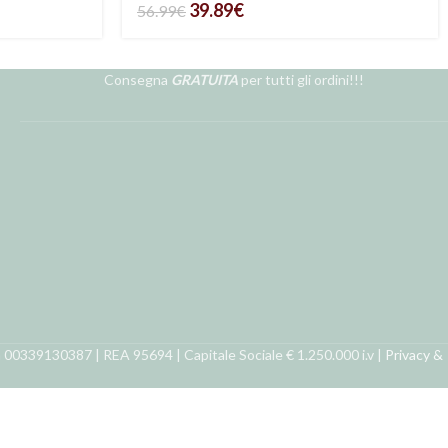
39.89
€
56.99
€
Consegna
GRATUITA
per tutti gli ordini!!!
ra 00339130387 | REA 95694 | Capitale Sociale € 1.250.000 i.v |
Privacy &