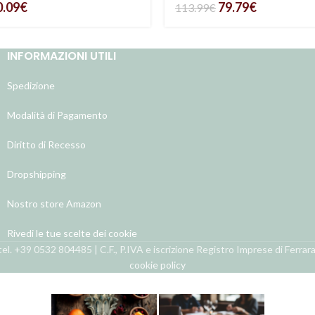
0.09
€
79.79
€
113.99
€
INFORMAZIONI UTILI
Spedizione
Modalità di Pagamento
Diritto di Recesso
Dropshipping
Nostro store Amazon
Rivedi le tue scelte dei cookie
el. +39 0532 804485 | C.F., P.IVA e iscrizione Registro Imprese di Ferra
cookie policy