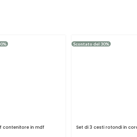
30%
Scontato del 30%
f contenitore in mdf
Set di 3 cesti rotondi in co