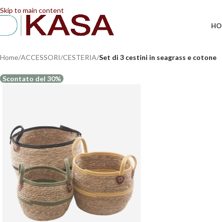
📢 Dal 08/08/2026 al 23/08/2026 (compresi) gli ordi
Skip to main content
HO
Home
/
ACCESSORI
/
CESTERIA
/
Set di 3 cestini in seagrass e cotone
Scontato del 30%