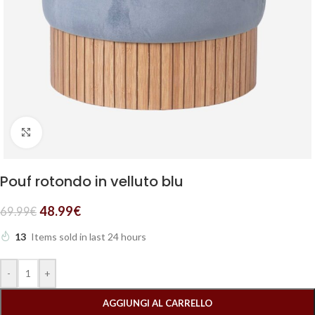
Clicca per ingrandire
Pouf rotondo in velluto blu
48.99
€
69.99
€
13
Items sold in last 24 hours
-
+
AGGIUNGI AL CARRELLO