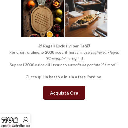
🎁
Regali Esclusivi per Te!🎁
Per ordini di almeno
200€
ricevi il meraviglioso
tagliere in legno
"Pineapple"
in regalo!
Supera i
300€
e ricevi il lussuoso
vassoio da portata
"Salmon" !
Clicca qui in basso e inizia a fare l'ordine!
Acquista Ora
egozio
Offerte
Carrello
Il mio account