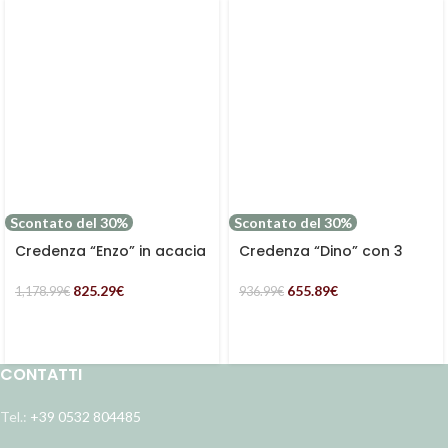
Scontato del 30%
Scontato del 30%
Credenza “Enzo” in acacia
Credenza “Dino” con 3
rettangolare con 4 ante e
cassetti e una anta con 2
un ripiano
ripiani in legno di mango
825.29
€
655.89
€
1,178.99
€
936.99
€
CONTATTI
Tel.:
+39 0532 804485