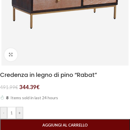
Clicca per ingrandire
Credenza in legno di pino “Rabat”
344.39
€
491.99
€
8
Items sold in last 24 hours
-
+
AGGIUNGI AL CARRELLO