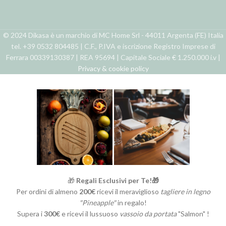
© 2024 Dikasa è un marchio di MC Home Srl - 44011 Argenta (FE) Italia
tel. +39 0532 804485 | C.F., P.IVA e iscrizione Registro Imprese di
Ferrara 00339130387 | REA 95694 | Capitale Sociale € 1.250.000 i.v |
Privacy & cookie policy
🎁
Regali Esclusivi per Te!🎁
Per ordini di almeno
200€
ricevi il meraviglioso
tagliere in legno
"Pineapple"
in regalo!
Supera i
300€
e ricevi il lussuoso
vassoio da portata
"Salmon" !