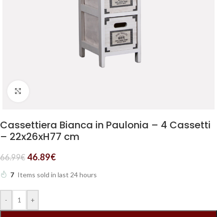
Clicca per ingrandire
Cassettiera Bianca in Paulonia – 4 Cassetti
– 22x26xH77 cm
46.89
€
66.99
€
7
Items sold in last 24 hours
-
+