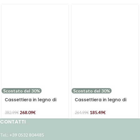
Scontato del 30%
Scontato del 30%
Cassettiera in legno di
Cassettiera in legno di
pino ed Mdf “Vicenzo”
pino ed mdf “Merida”
268.09
€
185.49
€
382.99
€
264.99
€
CONTATTI
Tel.:
+39 0532 804485