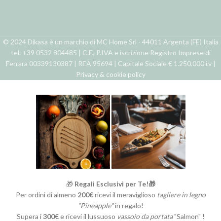
© 2024 Dikasa è un marchio di MC Home Srl - 44011 Argenta (FE) Italia
tel. +39 0532 804485 | C.F., P.IVA e iscrizione Registro Imprese di
Ferrara 00339130387 | REA 95694 | Capitale Sociale € 1.250.000 i.v |
Privacy & cookie policy
🎁
Regali Esclusivi per Te!🎁
Per ordini di almeno
200€
ricevi il meraviglioso
tagliere in legno
"Pineapple"
in regalo!
Supera i
300€
e ricevi il lussuoso
vassoio da portata
"Salmon" !