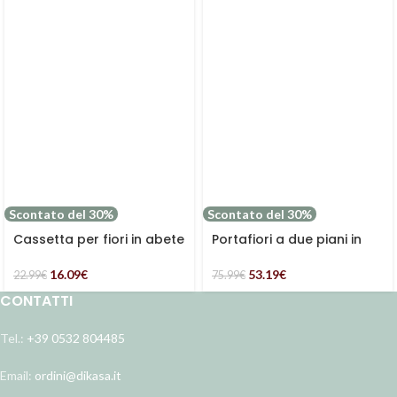
Scontato del 30%
Scontato del 30%
Cassetta per fiori in abete
Portafiori a due piani in
metallo bianco
16.09
€
53.19
€
22.99
€
75.99
€
CONTATTI
Tel.:
+39 0532 804485
Email:
ordini@dikasa.it