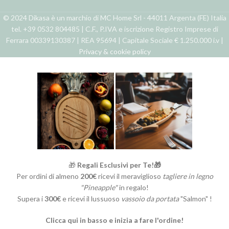
© 2024 Dikasa è un marchio di MC Home Srl - 44011 Argenta (FE) Italia
tel. +39 0532 804485 | C.F., P.IVA e iscrizione Registro Imprese di
Ferrara 00339130387 | REA 95694 | Capitale Sociale € 1.250.000 i.v |
Privacy & cookie policy
🎁
Regali Esclusivi per Te!🎁
Per ordini di almeno
200€
ricevi il meraviglioso
tagliere in legno
"Pineapple"
in regalo!
Supera i
300€
e ricevi il lussuoso
vassoio da portata
"Salmon" !
Clicca qui in basso e inizia a fare l'ordine!