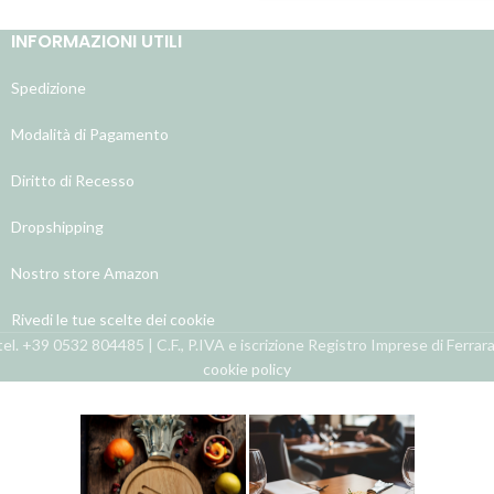
INFORMAZIONI UTILI
Spedizione
Modalità di Pagamento
Diritto di Recesso
Dropshipping
Nostro store Amazon
Rivedi le tue scelte dei cookie
el. +39 0532 804485 | C.F., P.IVA e iscrizione Registro Imprese di Ferra
cookie policy