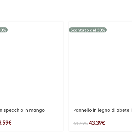
30%
Scontato del 30%
on specchio in mango
Pannello in legno di abete 
ed mdf
8.59
€
43.39
€
61.99
€