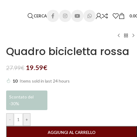
 lunghi. Grazie per la comprensione e buone vacanze!
CERCA
0.0
Quadro bicicletta rossa
19.59
€
27.99
€
10
Items sold in last 24 hours
Scontato del
-30%
-
+
AGGIUNGI AL CARRELLO