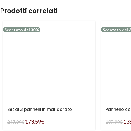
Prodotti correlati
Scontato del 30%
Scontato del 
Set di 3 pannelli in mdf dorato
Pannello c
173.59
€
13
247.99
€
197.99
€