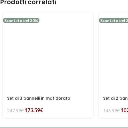
Prodotti correlati
Scontato del 30%
Scontato del 
Set di 3 pannelli in mdf dorato
Set di 2 pan
173.59
€
10
247.99
€
146.99
€