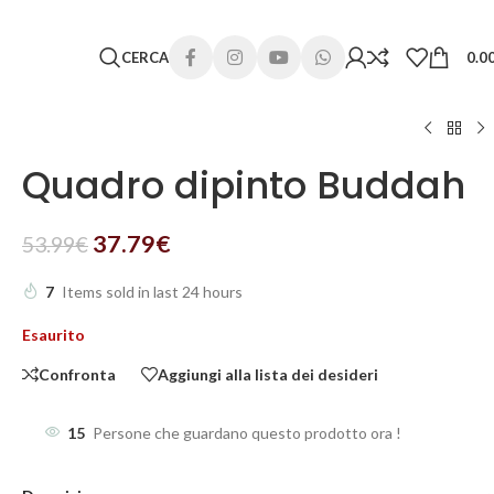
 lunghi. Grazie per la comprensione e buone vacanze!
CERCA
0.0
Quadro dipinto Buddah
37.79
€
53.99
€
7
Items sold in last 24 hours
Esaurito
Confronta
Aggiungi alla lista dei desideri
15
Persone che guardano questo prodotto ora !