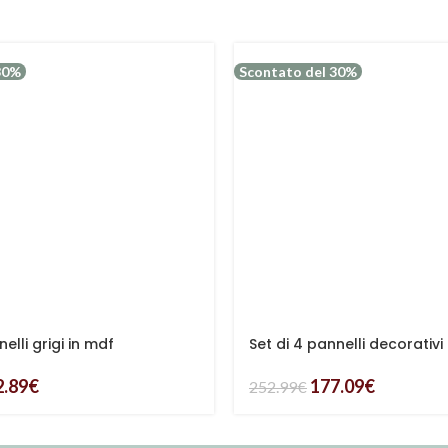
30%
Scontato del 30%
nelli grigi in mdf
Set di 4 pannelli decorativi
2.89
€
177.09
€
252.99
€