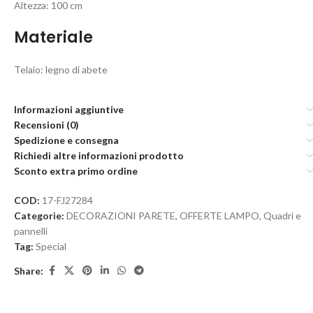
Altezza: 100 cm
Materiale
Telaio: legno di abete
Informazioni aggiuntive
Recensioni (0)
Spedizione e consegna
Richiedi altre informazioni prodotto
Sconto extra primo ordine
COD:
17-FJ27284
Categorie:
DECORAZIONI PARETE
,
OFFERTE LAMPO
,
Quadri e
pannelli
Tag:
Special
Share: