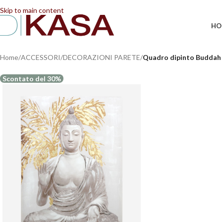
📢 Dal 08/08/2026 al 23/08/2026 (compresi) gli ordi
Skip to main content
HO
Home
/
ACCESSORI
/
DECORAZIONI PARETE
/
Quadro dipinto Buddah
Scontato del 30%