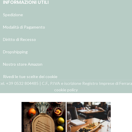
INFORMAZIONI UTILI
Spedizione
Modalità di Pagamento
Diritto di Recesso
Dropshipping
Nostro store Amazon
Rivedi le tue scelte dei cookie
el. +39 0532 804485 | C.F., P.IVA e iscrizione Registro Imprese di Ferra
cookie policy