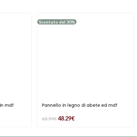
Scontato del 30%
 in mdf
Pannello in legno di abete ed mdf
intagliato
48.29
€
68.99
€