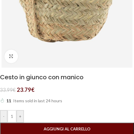
Clicca per ingrandire
Cesto in giunco con manico
23.79
€
33.99
€
11
Items sold in last 24 hours
-
+
AGGIUNGI AL CARRELLO