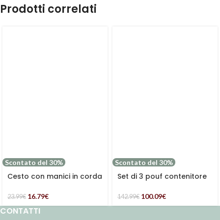
Prodotti correlati
Scontato del 30%
Scontato del 30%
Cesto con manici in corda
Set di 3 pouf contenitore
in vimini grezzo
in mdf
16.79
€
100.09
€
23.99
€
142.99
€
CONTATTI