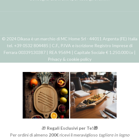
© 2024 Dikasa è un marchio di MC Home Srl - 44011 Argenta (FE) Italia
tel. +39 0532 804485 | C.F., P.IVA e iscrizione Registro Imprese di
Ferrara 00339130387 | REA 95694 | Capitale Sociale € 1.250.000 i.v |
Privacy & cookie policy
🎁
Regali Esclusivi per Te!🎁
Per ordini di almeno
200€
ricevi il meraviglioso
tagliere in legno