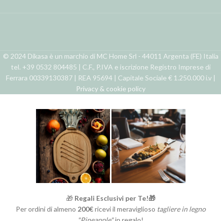
© 2024 Dikasa è un marchio di MC Home Srl - 44011 Argenta (FE) Italia
tel. +39 0532 804485 | C.F., P.IVA e iscrizione Registro Imprese di
Ferrara 00339130387 | REA 95694 | Capitale Sociale € 1.250.000 i.v |
Privacy & cookie policy
🎁
Regali Esclusivi per Te!🎁
Per ordini di almeno
200€
ricevi il meraviglioso
tagliere in legno
"Pineapple"
in regalo!